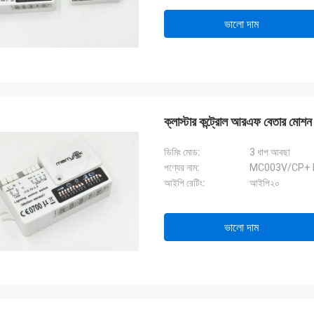
ভালো দাম
ক্লাস্টার কন্ট্রোল আরএফ বেতার মোশন সে
ডিমিং মোড:
3 ধাপ আবছা
পণ্যের নাম:
MC003V/CP+
আইপি রেটিং:
আইপি২০
ভালো দাম