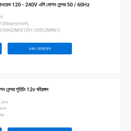
ক্রোওয়েভ 120 - 240V এসি মোশন সেন্সর 50 / 60Hz
01
 1200w(প্রতিরোধী)
50/60HZ(MC012V) 12VDC(MW01)
এখন যোগাযোগ
 সেন্সর সুইচিং 12v বহিরঙ্গন
সেন্সর
আলো
চ্চ