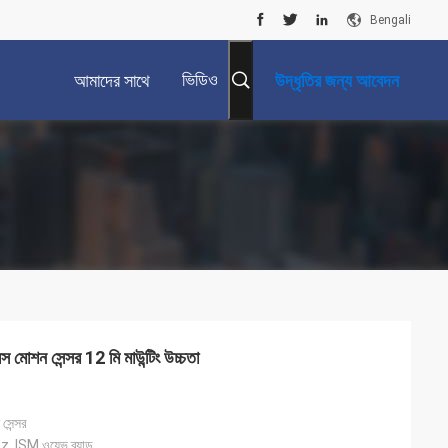
Bengali
ভিডিও
আমাদের সাথে
উদ্ধৃতির জন্য আবেদন
যোগাযোগ করুন
মোশন সেন্সর 12 মি মাউন্টিং উচ্চতা
সেন্সর
ISM ওয়েভ ব্যান্ড