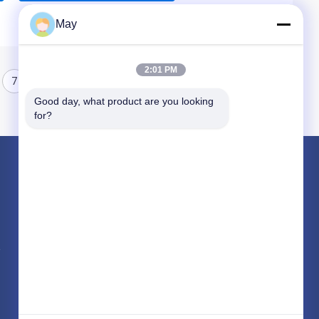
May
2:01 PM
7
8
Good day, what product are you looking 
for?
পণ্য
মাইক্রোওয়েভ মোশন সেন্সর
Dimmable মোশন সেন্সর
উপস্থিতি ডিটেক্টর সেন্সর
সব ধরনের