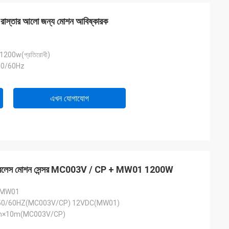
র / রাস্তার আলো জন্য মোশন আবিষ্কারক
 1200w(প্রতিরোধী)
50/60Hz
এখন যোগাযোগ
ওয়্যারলেস মোশন সেন্সর MC003V / CP + MW01 1200W
 MW01
50/60HZ(MC003V/CP) 12VDC(MW01)
:16m×10m(MC003V/CP)