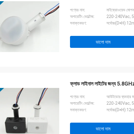
পণ্যের নাম:
মাইক্রোওয়েভ মোশন 
অপারেটিং ভোল্টেজ:
220-240Vac, 
সনাক্তকরণ:
সর্বোচ্চ(D×H):
ভালো দাম
ফ্লাড লাইনাল লাইটের জন্য 5.8G
পণ্যের নাম:
আউটডোর ব্যবহার মা
অপারেটিং ভোল্টেজ:
220-240Vac, 
সনাক্তকরণ:
সর্বোচ্চ(D×H):
ভালো দাম