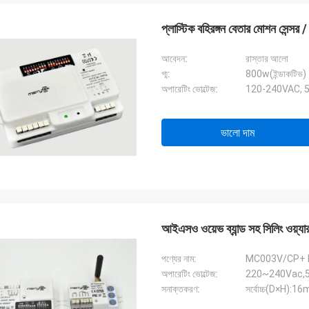
প্লাস্টিক বহিরঙ্গন বেতার মোশন সেন্স
আবেদন:
রাস্তার আলো
গ্ম:
800w(ইন্ডাকটিভ)
অপারেটিং ভোল্টেজ:
120-240VAC, 
ভালো দাম
আইএসও ওয়েভ ব্যান্ড সহ সিলিং 
পণ্যের নাম:
MC003V/CP+
অপারেটিং ভোল্টেজ:
220~240Vac,
সনাক্তকরণ:
সর্বোচ্চ(D×H)