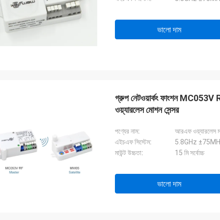
ভালো দাম
গ্রুপ নেটওয়ার্কং ফাংশন MC053V R
ওয়্যারলেস মোশন সেন্সর
পণ্যের নাম:
আরএফ ওয়্যারলেস ম
এইচএফ সিস্টেম:
5.8GHz ±75MHz, 
মাউন্ট উচ্চতা:
15 মি সর্বোচ্চ
ভালো দাম