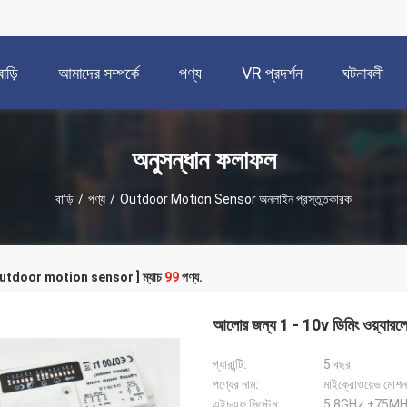
বাড়ি
আমাদের সম্পর্কে
পণ্য
VR প্রদর্শন
ঘটনাবলী
অনুসন্ধান ফলাফল
বাড়ি
/
পণ্য
/
Outdoor Motion Sensor অনলাইন প্রস্তুতকারক
 [ outdoor motion sensor ] ম্যাচ
99
পণ্য.
আলোর জন্য 1 - 10v ডিমিং ওয়্যারলেস 
গ্যারান্টি:
5 বছর
পণ্যের নাম:
মাইক্রোওয়েভ মোশন 
এইচএফ সিস্টেম:
5.8GHz ±75MHz, 