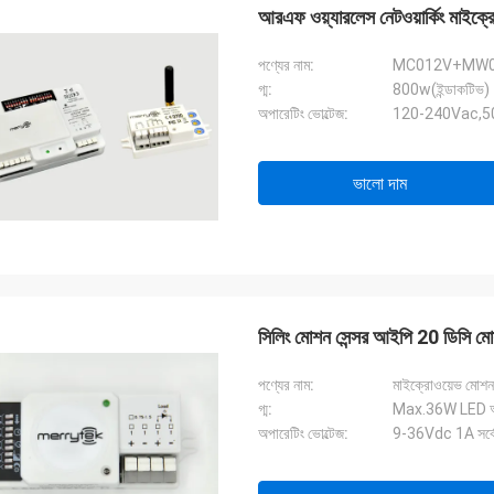
আরএফ ওয়্যারলেস নেটওয়ার্কিং মাই
পণ্যের নাম:
MC012V+MW
গ্ম:
800w(ইন্ডাকটিভ)
অপারেটিং ভোল্টেজ:
120-240Vac,
ভালো দাম
সিলিং মোশন সেন্সর আইপি 20 ডিসি মোশন
পণ্যের নাম:
মাইক্রোওয়েভ মোশন 
গ্ম:
Max.36W LED 
অপারেটিং ভোল্টেজ:
9-36Vdc 1A সর্বো