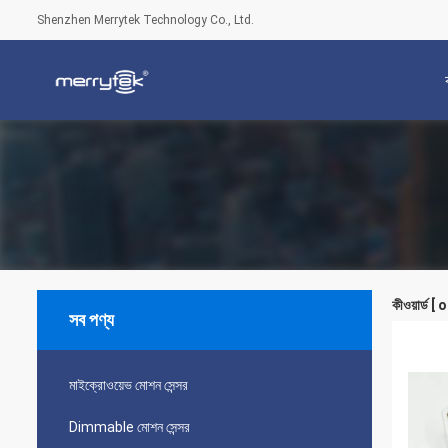
Shenzhen Merrytek Technology Co., Ltd.
কীওয়ার্ড
সব পণ্য
মাইক্রোওয়েভ মোশন সেন্সর
Dimmable মোশন সেন্সর