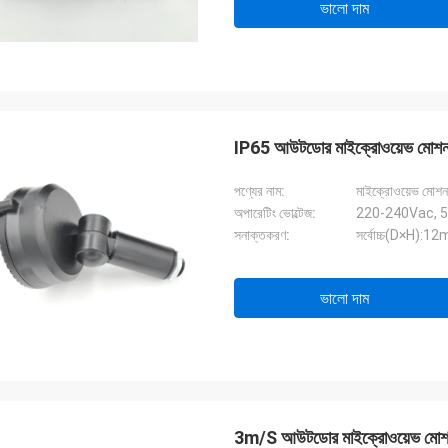
ভালো দাম
IP65 আউটডোর মাইক্রোওয়েভ মোশন 
পণ্যের নাম:
মাইক্রোওয়েভ মোশন 
অপারেটিং ভোল্টেজ:
220-240Vac, 
সনাক্তকরণ:
সর্বোচ্চ(D×H):
ভালো দাম
3m/S আউটডোর মাইক্রোওয়েভ মোশন 