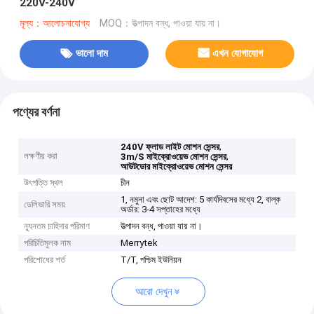
220V-240V
মূল্য：আলোচনাযোগ্য
MOQ：উত্পাদন বন্ধ, পাওয়া যায় না।
ভালো দাম
এখন যোগাযোগ
পণ্যের বর্ণনা
,
240V ফ্লাড লাইট মোশন সেন্সর
লক্ষণীয় করা
,
3m/S মাইক্রোওয়েভ মোশন সেন্সর
আউটডোর মাইক্রোওয়েভ মোশন সেন্সর
উৎপত্তি স্থল
চীন
1, নমুনা এবং ছোট আদেশ: 5 কার্যদিবসের মধ্যে 2, বাল্ক
ডেলিভারি সময়
অর্ডার: 3-4 সপ্তাহের মধ্যে
ন্যূনতম চাহিদার পরিমাণ
উত্পাদন বন্ধ, পাওয়া যায় না।
পরিচিতিমুলক নাম
Merrytek
পরিশোধের শর্ত
T/T, পশ্চিম ইউনিয়ন
আরো দেখুন