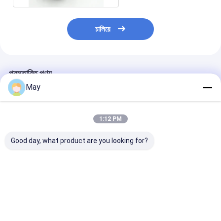
চালিয়ে
প্রস্তাবিত পণ্য
May
1:12 PM
Good day, what product are you looking for?
ডিমেবল মাইক্রোওয়েভ মোশন
ডিমেবল 5.8GHz হাই
সিলিং লাইট লং স্ট্রিপ
সেন্সর 5.8GHz উচ্চ
ফ্রিকোয়েন্সি মাইক্রোওয়েভ
মাইক্রোওয়েভ এসি 
ফ্রিকোয়েন্সি ডিআইপি সেটিং
মোশন সেন্সর MC083V
মোশন সেন্সর, ট্রাই-প্
MC083V
লাইটের সাথে সামঞ্জস্যপূ
ভালো দাম
ভালো দাম
ভালো দাম