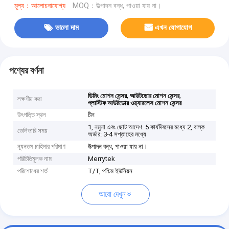
মূল্য：আলোচনাযোগ্য
MOQ：উত্পাদন বন্ধ, পাওয়া যায় না।
ভালো দাম
এখন যোগাযোগ
পণ্যের বর্ণনা
,
,
ডিমিং মোশন সেন্সর
আউটডোর মোশন সেন্সর
লক্ষণীয় করা
প্লাস্টিক আউটডোর ওয়্যারলেস মোশন সেন্সর
উৎপত্তি স্থল
চীন
1, নমুনা এবং ছোট আদেশ: 5 কার্যদিবসের মধ্যে 2, বাল্ক
ডেলিভারি সময়
অর্ডার: 3-4 সপ্তাহের মধ্যে
ন্যূনতম চাহিদার পরিমাণ
উত্পাদন বন্ধ, পাওয়া যায় না।
পরিচিতিমুলক নাম
Merrytek
পরিশোধের শর্ত
T/T, পশ্চিম ইউনিয়ন
আরো দেখুন