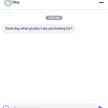
বাড়ি
আমাদের
আমাদের সাথে যোগাযোগ
Desktop
May
Site
সম্পর্কে
করুন
সাইট ম্যাপ
Privacy Policy
গুণ
মাইক্রোওয়েভ মোশন সেন্সর
চীন কারখানা.Copyright © 2026 Shenzhen
9:40 AM
Merrytek Technology Co., Ltd.. All Rights Reserved.
Good day, what product are you looking for?
বাড়ি
পণ্য
ভিআর শো