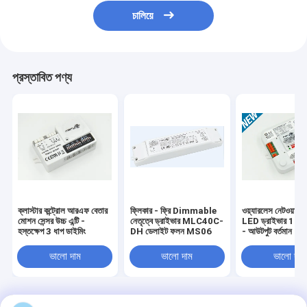
চালিয়ে
প্রস্তাবিত পণ্য
ক্লাস্টার কন্ট্রোল আরএফ বেতার
ফ্লিকার - ফ্রি Dimmable
ওয়্যারলেস নেটওয়ার্কিং 
মোশন সেন্সর উচ্চ এন্টি -
নেতৃত্বে ড্রাইভার MLC40C-
LED ড্রাইভার 18w মাল
হস্তক্ষেপ 3 ধাপ ডাইমিং
DH ডেলাইট ফলন MS06
- আউটপুট বর্তমান
ভালো দাম
ভালো দাম
ভালো দাম