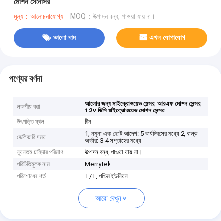
মোশন সেনোসর
মূল্য：আলোচনাযোগ্য
MOQ：উত্পাদন বন্ধ, পাওয়া যায় না।
ভালো দাম
এখন যোগাযোগ
পণ্যের বর্ণনা
,
,
আলোর জন্য মাইক্রোওয়েভ সেন্সর
আরএফ মোশন সেন্সর
লক্ষণীয় করা
12v ডিসি মাইক্রোওয়েভ মোশন সেন্সর
উৎপত্তি স্থল
চীন
1, নমুনা এবং ছোট আদেশ: 5 কার্যদিবসের মধ্যে 2, বাল্ক
ডেলিভারি সময়
অর্ডার: 3-4 সপ্তাহের মধ্যে
ন্যূনতম চাহিদার পরিমাণ
উত্পাদন বন্ধ, পাওয়া যায় না।
পরিচিতিমুলক নাম
Merrytek
পরিশোধের শর্ত
T/T, পশ্চিম ইউনিয়ন
আরো দেখুন