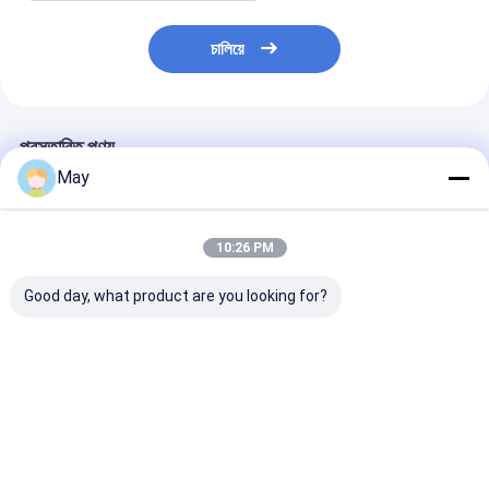
চালিয়ে
প্রস্তাবিত পণ্য
May
10:26 PM
Good day, what product are you looking for?
ক্লাস্টার কন্ট্রোল আরএফ বেতার
ফ্লিকার - ফ্রি Dimmable
ওয়্যারলেস নেটওয়ার্কিং 
মোশন সেন্সর উচ্চ এন্টি -
নেতৃত্বে ড্রাইভার MLC40C-
LED ড্রাইভার 18w মাল
হস্তক্ষেপ 3 ধাপ ডাইমিং
DH ডেলাইট ফলন MS06
- আউটপুট বর্তমান
ভালো দাম
ভালো দাম
ভালো দাম