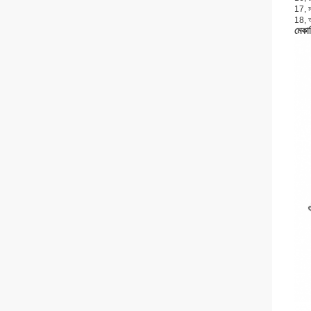
17, মা
18, 
মেকা