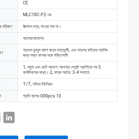
CE
MLC18C-P2 এর
ার পরিমাণ
উত্পাদন বন্ধ, পাওয়া যায় না।
আলোচনাযোগ্য
প্রথমে বুদ্বুদ ব্যাগ মধ্যে বস্তাবন্দী, এবং তারপর বাইরের প্যাকিং
রণ
জন্য শক্ত কাগজ সঙ্গে শক্তিশালী
1, নমুনা এবং ছোট আদেশ: আপনার পেমেন্ট প্রাপ্তির পর 5
কার্যদিবসের মধ্যে। 2, বাল্ক অর্ডার: 3-4 সপ্তাহ
T/T, পশ্চিম ইউনিয়ন
া
প্রতি মাসের 000pcs 10