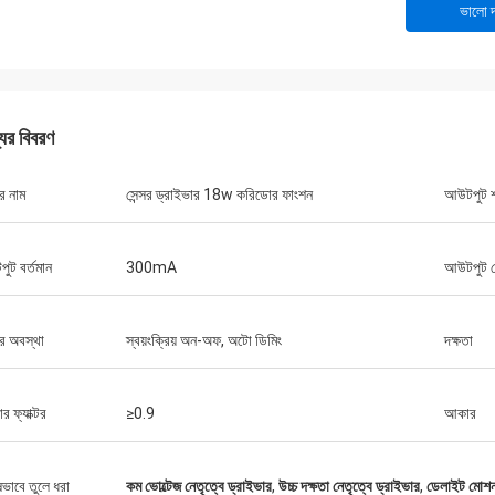
ভালো দ
যের বিবরণ
র নাম
সেন্সর ড্রাইভার 18w করিডোর ফাংশন
আউটপুট শ
ুট বর্তমান
300mA
আউটপুট ভ
র অবস্থা
স্বয়ংক্রিয় অন-অফ, অটো ডিমিং
দক্ষতা
ার ফ্যাক্টর
≥0.9
আকার
ষভাবে তুলে ধরা
কম ভোল্টেজ নেতৃত্বে ড্রাইভার
,
উচ্চ দক্ষতা নেতৃত্বে ড্রাইভার
,
ডেলাইট মোশন 