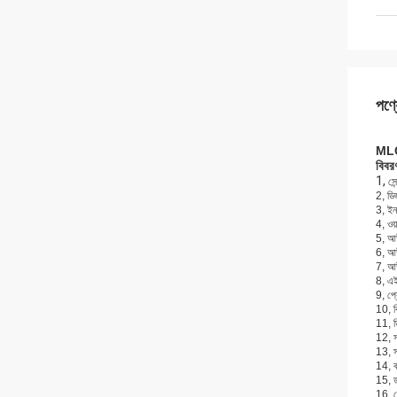
পণ্য
MLC1
বিবর
1,
সে
2, ডি
3, ইন
4, ওয়
5, আউ
6, আউ
7, আ
8, এই
9, প
10, বি
11, ড
12, 
13, স
14, ক
15, ড
16, স