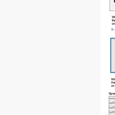
বিশে
অপার
আউটপ
আউটপ
আউটপ