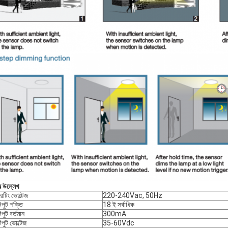
ষ উল্লেখ
েটিং ভোল্টেজ
220-240Vac, 50Hz
ুট শক্তি
18 ই সর্বাধিক
ুট বর্তমান
300mA
ুট ভোল্টেজ
35-60Vdc