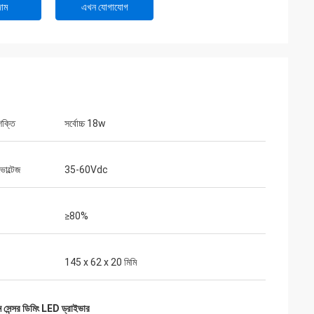
াম
এখন যোগাযোগ
ক্তি
সর্বোচ্চ 18w
োল্টেজ
35-60Vdc
≥80%
145 x 62 x 20 মিমি
সেন্সর ডিমিং LED ড্রাইভার