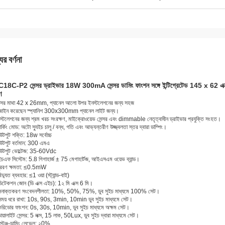
ের বর্ণনা
8C-P2 সেন্সর ড্রাইভার 18W 300mA সেন্সর ডামিং ফাংশন সঙ্গে ইন্টিগ্রেটেড 145 x 62 
ণ
ন্সর মাথা 42 x 26mm, প্যানেল আলো উপর ইনস্টলেশনের জন্য সহজ
জাইন করেছেন স্প্যানিশ
300x300mm প্যানেল লাইট জন্য।
স্টলেশনের জন্য শ্রম খরচ সংরক্ষণ, মাইক্রোওয়েভ সেন্সর এবং dimmable নেতৃত্বাধীন ড্রাইভার প্রযুক্তি সংহত।
ার্কিং মোড: অটো স্যুইচ চালু / বন্ধ, গতি এবং আভ্যন্তরীণ উজ্জ্বলতা স্তর দ্বারা ডাম্পিং।
টপুট শক্তি: 18w সর্বোচ্চ
টপুট বর্তমান: 300 এমএ
উটপুট ভোল্টেজ: 35-60Vdc
চএফ সিস্টেম: 5.8 গিগাহার্জ ± 75 মেগাহার্টজ, আইএসএম ওয়েভ ব্যান্ড।
্রেরণ ক্ষমতা: ≤0.5mW
দ্যুত ব্যবহার: ≤1 ওয়া (স্ট্যান্ড-বাই)
িটেকশন জোন (ডি এক্স এইচ): 1২ মি এক্স 6 মি।
সনাক্তকরণ সংবেদনশীলতা: 10%, 50%, 75%, ডুব সুইচ মাধ্যমে 100% সেট।
ময় ধরে রাখা: 10s, 90s, 3min, 10min ডুব সুইচ মাধ্যমে সেট।
রিডোর ফাংশন: 0s, 30s, 10min, ডুব সুইচ মাধ্যমে অক্ষম সেট।
ায়ালাইট সেন্সর: 5 লক্স, 15 লাক, 50Lux, ডুব সুইচ দ্বারা মাধ্যমে সেট।
্টেঞ্জ-ডামিং লেভেল: ২0%