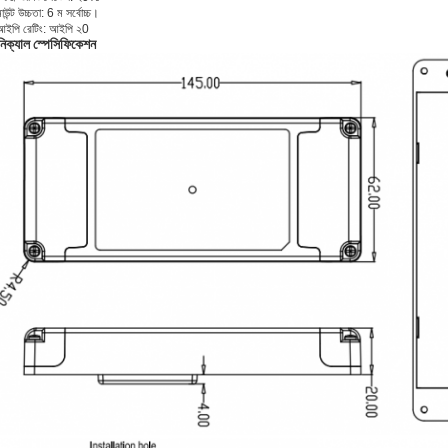
উন্ট উচ্চতা: 6 ম সর্বোচ্চ।
আইপি রেটিং: আইপি ২0
নিক্যাল স্পেসিফিকেশন