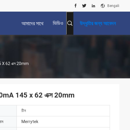
Bengali
ভিডিও
আমাদের সাথে
উদ্ধৃতির জন্য আবেদন
যোগাযোগ করুন
145 X 62 এক্স 20mm
8w 300mA 145 x 62 এক্স 20mm
চীন
নাম
Merrytek