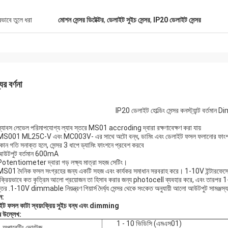
ষভাবে তুলে ধরা
মোশন সেন্সর ডিটেক্টর
,
ডেলাইট সুইচ সেন্সর
,
IP20 ডেলাইট সেন্সর
ের বর্ণনা
IP20 ডেলাইট হোল্ডিং সেন্সর কনস্ট্যান্ট বর্তমান
:
্যাবস লেভেল পরিমাপযোগ্য ল্যাব স্তরে MS01 accroding দ্বারা রক্ষণাবেক্ষণ করা যায়
MS001 ML25C-V এবং MC003V- এর সাথে অটো বন্ধ, ডামিং এবং ডেলাইট ফসল ফলানোর ফাংশন
োন গতি সনাক্ত হলে, সেন্সর 3 ধাপে ড্যামিং ফাংশনে প্রবেশ করবে
আউটপুট বর্তমান 600mA
Potentiometer দ্বারা গড় লক্ষ্য মাত্রা সহজ সেটিং।
MS01 দৈনিক ফসল সংগ্রহের জন্য একটি সহজ এবং কার্যকর সমাধান সরবরাহ করে। 1-10V ইন্টারফেসের
়ংক্রিয়ভাবে কত কৃত্রিম আলো প্রয়োজন তা হিসাব করার জন্য photocell ব্যবহার করে, এবং তারপর
্তর .1-10V dimmable নিয়ন্ত্রণ গিয়ার্স দৈর্ঘ্য সেন্সর থেকে সংকেত অনুযায়ী আলো আউটপুট সামঞ্জস্
ন:
ইট ফসল কাটা স্বয়ংক্রিয় সুইচ বন্ধ এবং dimming
ষ উল্লেখ:
1 - 10 ভিডিসি (এমএস01)
অপারেটিং ভোল্টেজ