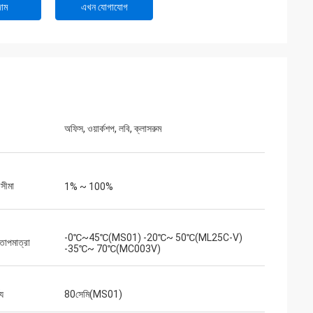
াম
এখন যোগাযোগ
অফিস, ওয়ার্কশপ, লবি, ক্লাসরুম
সীমা
1% ~ 100%
-0℃~45℃(MS01) -20℃~ 50℃(ML25C-V)
তাপমাত্রা
-35℃~ 70℃(MC003V)
্য
80সেমি(MS01)