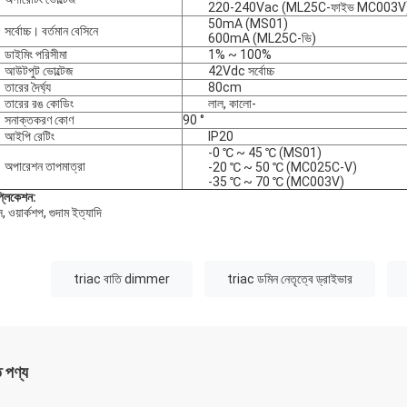
220-240Vac (ML25C-ফাইভ MC003V
50mA (MS01)
সর্বোচ্চ। বর্তমান বেসিনে
600mA (ML25C-ভি)
ডাইমিং পরিসীমা
1% ~ 100%
আউটপুট ভোল্টেজ
42Vdc সর্বোচ্চ
তারের দৈর্ঘ্য
80cm
তারের রঙ কোডিং
লাল, কালো-
সনাক্তকরণ কোণ
90 °
আইপি রেটিং
IP20
-0 ℃ ~ 45 ℃ (MS01)
অপারেশন তাপমাত্রা
-20 ℃ ~ 50 ℃ (MC025C-V)
-35 ℃ ~ 70 ℃ (MC003V)
প্লিকেশন:
 ওয়ার্কশপ, গুদাম ইত্যাদি
:
triac বাতি dimmer
triac ডমিন নেতৃত্বে ড্রাইভার
ত পণ্য