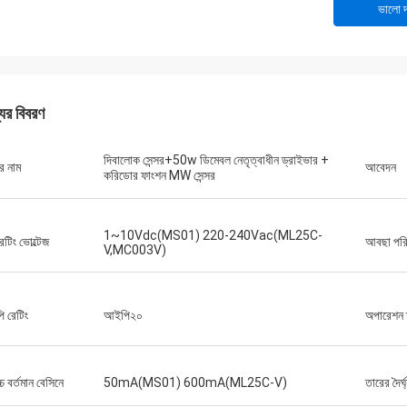
ভালো দ
যের বিবরণ
দিবালোক সেন্সর+50w ডিমেবল নেতৃত্বাধীন ড্রাইভার +
র নাম
আবেদন
করিডোর ফাংশন MW সেন্সর
1~10Vdc(MS01) 220-240Vac(ML25C-
েটিং ভোল্টেজ
আবছা পরি
V,MC003V)
 রেটিং
আইপি২০
অপারেশন 
চ্চ বর্তমান বেসিনে
50mA(MS01) 600mA(ML25C-V)
তারের দৈর্ঘ