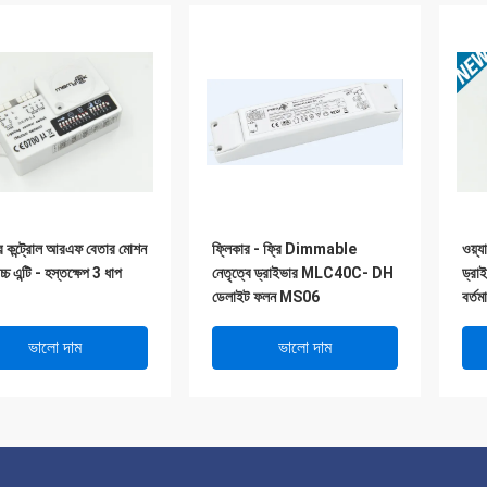
ার কন্ট্রোল আরএফ বেতার মোশন
ফ্লিকার - ফ্রি Dimmable
ওয়্য
চ্চ এন্টি - হস্তক্ষেপ 3 ধাপ
নেতৃত্বে ড্রাইভার MLC40C- DH
ড্রা
ডেলাইট ফলন MS06
বর্তম
ভালো দাম
ভালো দাম