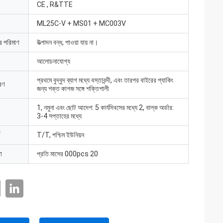
CE , R&TTE
ML25C-V + MS01 + MC003V
ার পরিমাণ
উত্পাদন বন্ধ, পাওয়া যায় না।
আলোচনাযোগ্য
প্রথমে বুদ্বুদ ব্যাগ মধ্যে বস্তাবন্দী, এবং তারপর বাইরের প্যাকিং
রণ
জন্য শক্ত কাগজ সঙ্গে শক্তিশালী
1, নমুনা এবং ছোট আদেশ: 5 কার্যদিবসের মধ্যে 2, বাল্ক অর্ডার:
3-4 সপ্তাহের মধ্যে
T/T, পশ্চিম ইউনিয়ন
া
প্রতি মাসের 000pcs 20