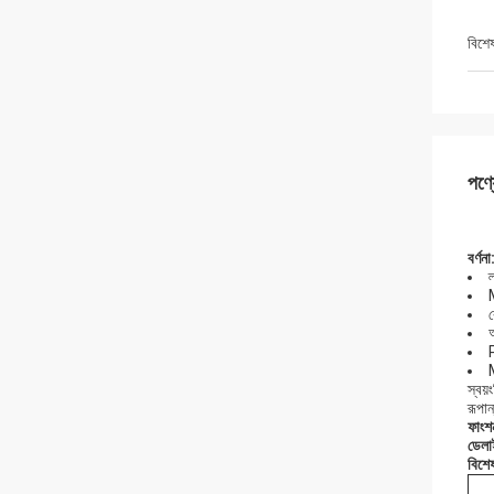
বিশে
পণ্য
বর্ণনা
ল
ক
স্বয
রূপান
ফাংশ
ডেলা
বিশে