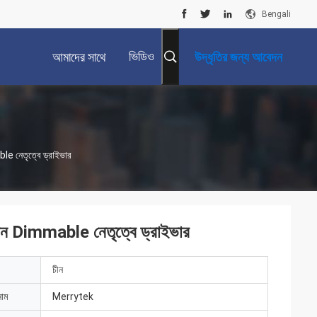
Bengali
ভিডিও
আমাদের সাথে
উদ্ধৃতির জন্য আবেদন
যোগাযোগ করুন
able নেতৃত্বে ড্রাইভার
র্তমান Dimmable নেতৃত্বে ড্রাইভার
চীন
নাম
Merrytek