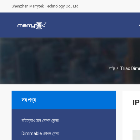
Shenzhen Merrytek Technology Co., Ltd.
বাড়ি
/
Triac Dimm
সব পণ্য
IP
মাইক্রোওয়েভ মোশন সেন্সর
Dimmable মোশন সেন্সর