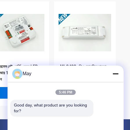
ারলেস নেটওয়ার্কিং সেন্সর LED
MLC40C- পিএ প্রাকৃতিক হালকা
ইভার 18w মাল্টি সঙ্গে - আউটপুট
Adaptive LED ড্রাইভার 40W
May
ান
ডেলাইট হোল্ডিং ফাংশন সঙ্গে
ভালো দাম
ভালো দাম
5:46 PM
Good day, what product are you looking 
for?