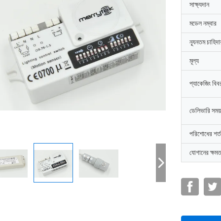
সাক্ষ্যদান
মডেল নম্বার
ন্যূনতম চাহিদ
মূল্য
প্যাকেজিং বিব
ডেলিভারি সময়
পরিশোধের শর্ত
যোগানের ক্ষমত