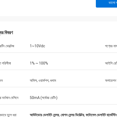
ভালো দ
যের বিবরণ
েটিং ভোল্টেজ
1~10Vdc
পণ্যের না
 পরিসীমা
1% ~ 100%
আইপি রেট
দন
অফিস, ওয়ার্কশপ, গুদাম
অপারেশন 
চ্চ বর্তমান বেসিনে
50mA (সর্বোচ্চ রেটিং)
ষভাবে তুলে ধরা
আউটডোর ডেলাইট সেন্সর
,
মোশন সেন্সর ডিটেক্টর
,
ফটোসেল ডেলাইট হার্ভেস্টিং 