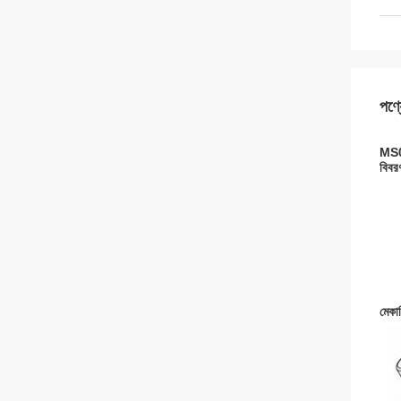
পণ্য
MS01
বিবর
মেকা