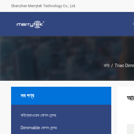
Shenzhen Merrytek Technology Co., Ltd.
বাড়ি
/
Triac Dimm
সব পণ্য
আল
মাইক্রোওয়েভ মোশন সেন্সর
Dimmable মোশন সেন্সর