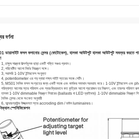
ের বর্ণনা
 ডায়ালাইট ফসল ফলানোর সেন্সর (ফোটোকেল), হালকা আউটপুট হালকা আউটপুট সমন্বয় করতে পারে
ণ
1, চাক্ষুষ সান্ত্বনা উত্সর্গমূলক ছাড়া একটি শক্তি সঞ্চয় প্রদান।
2, পরিবেষ্টিত আলো নির্ভর নিয়ন্ত্রণ সঙ্গে।
3, সরাসরি 1-10V ইন্টারফেস সংযুক্ত
4, potentiometer এর গড় দ্বারা লক্ষ্য লাইট স্তরের সহজ সেটিং।
5, MS01 দৈনিক ফসল সংগ্রহের জন্য একটি সহজ এবং কার্যকর সমাধান সরবরাহ করে।
1-10V ইন্টারফেস এবং pho
পরিব্যাপ্ত আলোর স্তর পরিমাপ এবং স্বয়ংক্রিয়ভাবে কত কৃত্রিম আলো প্রয়োজন হয় নিরূপণ, এবং তারপর পরিমাণ রূপ
হালকা 1-10V dimmable নিয়ন্ত্রণ গিয়ারের (ballasts বা LED ড্রাইভার) .1-10V dimmable নিয়ন্ত্রণ গিয়
দৈনিক সেন্সর থেকে সংকেত অনুযায়ী
6, আন্ডারগ্রাউন্ড উজ্জ্বলতা স্তর accroding dim / ডাউন luminaires।
নিক্যাল স্পেসিফিকেশন