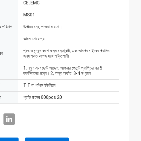
CE ,EMC
MS01
ার পরিমাণ
উত্পাদন বন্ধ, পাওয়া যায় না।
আলোচনাযোগ্য
প্রথমে বুদ্বুদ ব্যাগ মধ্যে বস্তাবন্দী, এবং তারপর বাইরের প্যাকিং
রণ
জন্য শক্ত কাগজ সঙ্গে শক্তিশালী
1, নমুনা এবং ছোট আদেশ: আপনার পেমেন্ট প্রাপ্তির পর 5
কার্যদিবসের মধ্যে। 2, বাল্ক অর্ডার: 3-4 সপ্তাহ
T T বা পশ্চিম ইউনিয়ন
া
প্রতি মাসের 000pcs 20