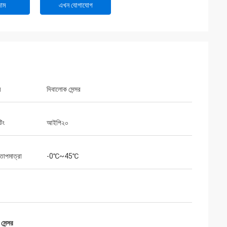
াম
এখন যোগাযোগ
ম
দিবালোক সেন্সর
িং
আইপি২০
তাপমাত্রা
-0℃~45℃
সেন্সর