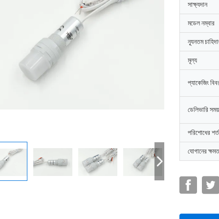
সাক্ষ্যদান
মডেল নম্বার
ন্যূনতম চাহিদ
মূল্য
প্যাকেজিং বিব
ডেলিভারি সময়
পরিশোধের শর্ত
যোগানের ক্ষমত