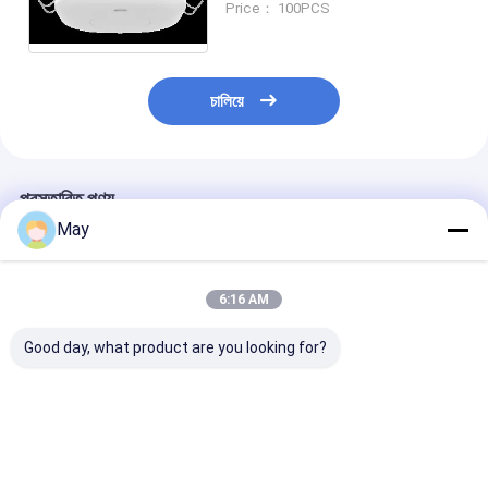
Price： 100PCS
চালিয়ে
প্রস্তাবিত পণ্য
May
6:16 AM
Good day, what product are you looking for?
MSA021D RC 24GHz
NO যোগাযোগ এবং AC ইনপুট
12Vdc PWM ডিমমিং
শুকনো যোগাযোগ আউটপুট সহ
সহ NC যোগাযোগের সাথে
লাইটের জন্য বিল্ট-ইন 
উপস্থিতি এবং গতি সেন্সর
24GHz Occupancy
সেন্সর, রিমোট কন্ট্রোল
ডিটেক্টর
ভালো দাম
ভালো দাম
ভালো দাম