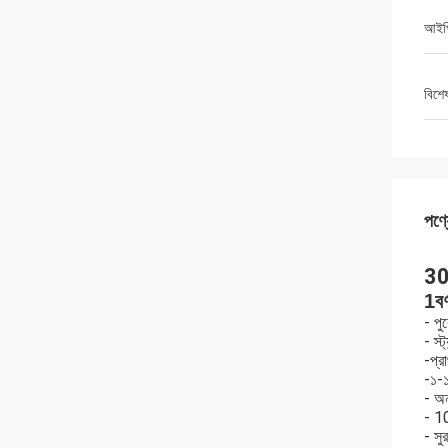
আইপি
বিশে
পণ্য
30
1বর্
- পু
- স্
-প্র
-১-১
- অন
- 1
- সু