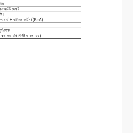
মি
ল্যাকআউট মেমরি
নিট।
যাপবোর্ড + বাইরের কার্টন ((K=A)
্ণ লোড
 হয়, যদি নির্দিষ্ট না করা হয়।