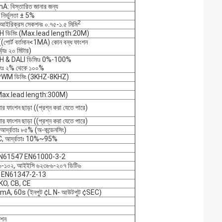
 বিস্তারিত জানার জন্য
র নির্ভুলতা ± 5%
2
আইরি
ক্রস সেকশনঃ ০.৭৫-১.৫ মিমি
SH ডিমিং (Max.lead length:20M)
(পোর্ট বর্তমান<1MA) কোন বন্ধ ফাংশন
র্ঘ্যঃ ২০ মিটার)
SH & DALI ডিমিংঃ 0%-100%
মিংঃ ২% থেকে ১০০%
 PWM ডিমিং (3KHZ-8KHZ)
(Max.lead length:300M)
দ্ধার ফাংশন ছাড়া ((প্রশ্ন করা যেতে পারে)
দ্ধার ফাংশন ছাড়া ((প্রশ্ন করা যেতে পারে)
আর্দ্রতাঃ ৮৫% (অ-কন্ডেনসিং)
 আর্দ্রতাঃ 10%~95%
N61547 EN61000-3-2
-১০২, আইইসি ৬২৩৮৬-২০৭ ডিটি৬
 EN61347-2-13
O, CB, CE
A, 60s (ইনপুট ¢L N- আউটপুট ¢SEC)
েশন