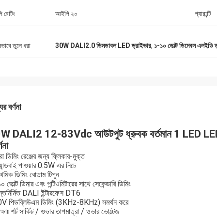
 রেটিং
আইপি ২০
গ্যারান্টি
ষভাবে তুলে ধরা
30W DALI2.0 ডিমডাবল LED ড্রাইভার
,
১-১০ ভোল্ট ডিমেবল এলইডি ড
ের বর্ণনা
W DALI2 12-83Vdc আউটপুট ধ্রুবক বর্তমান 1 LED LED প
ণনা
রো ডিমিং রেঞ্জের জন্য ফ্লিকার-মুক্ত
ট্যান্ডবাই পাওয়ার 0.5W এর নিচে
াথমিক ডিমিং বোতাম টিপুন
০ ভোল্ট ডিমার এবং পন্টিওমিটারের সাথে সেকেন্ডারি ডিমিং
্তর্নির্মিত DALI ইন্টারফেস DT6
0V পিডব্লিউএম ডিমিং (3KHz-8KHz) সমর্থন করে
রক্ষাঃ শর্ট সার্কিট / ওভার তাপমাত্রা / ওভার ভোল্টেজ