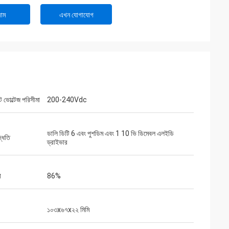
াম
এখন যোগাযোগ
ট ভোল্টেজ পরিসীমা
200-240Vdc
ডালি ডিটি 6 এবং পুশডিম এবং 1 10 ভি ডিমেবল এলইডি
পদ্ধতি
ড্রাইভার
া
86%
১০৩x৬৭x২২ মিমি