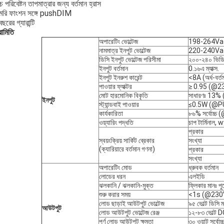
্চ পরিবেষ্টন তাপমাত্রার জন্য বর্তমান হ্রাস
েমরি ফাংশন সঙ্গে pushDIM
ছরের গ্যারান্টি
রামিতি
অপারেটিং ভোল্টেজ
198-264Va
নামমাত্র ইনপুট ভোল্টেজ
220-240Va
ডিসি ইনপুট ভোল্টেজ পরিসীমা
২০০-২৪০ ভিডি
ইনপুট বর্তমান
0.১৬এ ম্যাক্স.
ইনপুট ইনরুশ কারেন্ট
<8A (অর্ধ-বর
পাওয়ার ফ্যাক্টর
≥ 0.95 (@2
মোট হারমোনিক বিকৃতি
সাধারণঃ 13
ইনপুট
স্ট্যান্ডবাই পাওয়ার
≤0.5W (@PUS
কার্যকারিতা
৮৬% সর্বোচ্চ
ওয়্যারিং পদ্ধতি
চাপ টার্মিনাল, w
প্রকার
স্বয়ংক্রিয় সার্কিট ব্রেকার
সংখ্যা
(ক্যারিয়ারে বর্তমান গণনা)
প্রকার
সংখ্যা
অপারেটিং মোড
ধ্রুবক বর্তমান
লোডের ধরন
এলইডি
ঝলকানি / ঝলকানি-মুক্ত
ফ্লিকার মানঃ প
শুরু করার সময়
<1s (@230
লোড ছাড়াই আউটপুট ভোল্টেজ
৯৫ ভোল্ট ডিসি ম্
আউটপুট
লোড আউটপুট ভোল্টেজ রেঞ্জ
১২-৮৩ ভোল্ট D
পূর্ণ লোড আউটপুট ক্ষমতা
৩০ ওয়াট সর্বোচ্