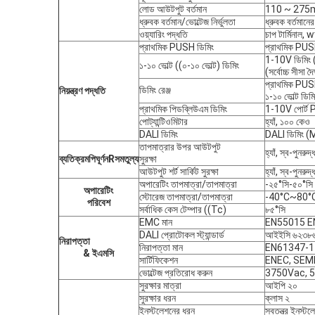
লোড আউটপুট বর্তমান
110 ~ 275mA:
ধ্রুবক বর্তমান/ভোল্টেজ নির্ভুলতা
ধ্রুবক বর্তমানে
ওয়্যারিং পদ্ধতি
চাপ টার্মিনাল, w
প্রাথমিক PUSH ডিমিং
প্রাথমিক PU
1-10V ডিমিং (
১-১০ ভোল্ট ((০-১০ ভোল্ট) ডিমিং
(সর্বোচ্চ সীসা দৈ
প্রাথমিক PU
ডিমিং রেঞ্জ
নিয়ন্ত্রণ পদ্ধতি
১-১০ ভোল্ট ডি
প্রাথমিক পিডব্লিউএম ডিমিং
1-10V পোর্ট
পোট্যান্টিওমিটার
হ্যাঁ, ১০০ কেও
DALI ডিমিং
DALI ডিমিং 
তাপমাত্রার উপর আউটপুট
হ্যাঁ, স্ব-পুনরু
ব্যতিক্রম
পি
ঘূর্ণন
R
সমতুল্য
সুরক্ষা
আউটপুট শর্ট সার্কিট সুরক্ষা
হ্যাঁ, স্ব-পুনরু
অপারেটিং তাপমাত্রা/তাপমাত্রা
-২৫°সি-৫০°সি 
অপারেটিং
স্টোরেজ তাপমাত্রা/তাপমাত্রা
-40°C~80°C,
পরিবেশ
সর্বাধিক কেস টেম্পার ((Tc)
৮৫°সি
EMC মান
EN55015 E
DALI প্রোটোকল স্ট্যান্ডার্ড
আইইসি ৬২৩৮৬
নিরাপত্তা
নিরাপত্তা মান
EN61347-1
& ইএমসি
সার্টিফিকেশন
ENEC, SEMK
ভোল্টেজ প্রতিরোধ করুন
3750Vac, 5m
সুরক্ষার মাত্রা
আইপি ২০
সুরক্ষার ধরন
ক্লাস ২
ইনস্টলেশনের ধরন
স্বতন্ত্র ইনস্টল