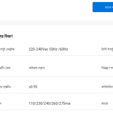
ভালো দ
যের বিবরণ
নপুট ভোল্টেজ
220-240Vac 50Hz /60Hz
ডিসি ইনপু
েটিং মোড
অবিরাম স্রোত
নিয়ন্ত্রণ 
ার ফ্যাক্টর
≥0.95
কার্যকারিত
ান
110/230/240/260/275ma
মাত্রা