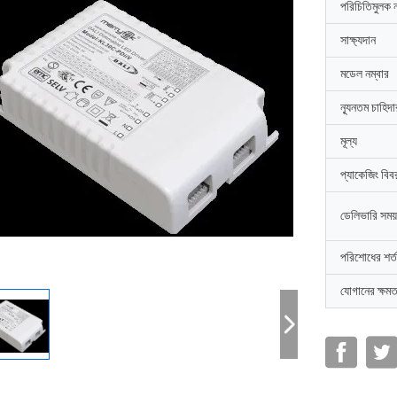
পরিচিতিমুলক 
সাক্ষ্যদান
মডেল নম্বার
ন্যূনতম চাহিদ
মূল্য
প্যাকেজিং বিব
ডেলিভারি সময়
পরিশোধের শর্ত
যোগানের ক্ষমত