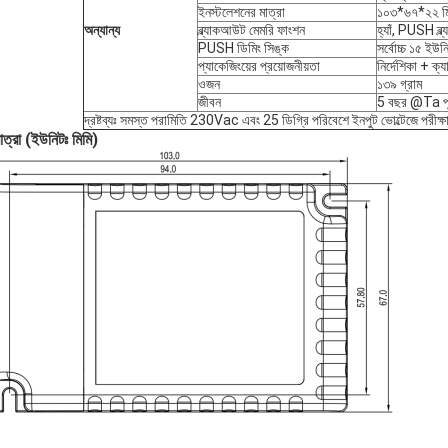
ইনস্টলেশনের মাত্রা
১০৩*৬৭*২২ মি
অন্যান্য
ব্ল্যাকআউট মেমরি ফাংশন
হ্যাঁ, PUSH ব্
PUSH ডিমিং সিঙ্ক
সর্বোচ্চ ১৫ ইউ
প্যাকেজিংয়ের প্রয়োজনীয়তা
নির্দেশিকা + ক্
ওজন
১৩৯ গ্রাম
জীবন
5 বছর @Ta পূর
দ্রষ্টব্যঃ সমস্ত পরামিতি 230Vac এবং 25 ডিগ্রি পরিবেশে ইনপুট ভোল্টেজে পরীক্ষা করা
মাত্রা (ইউনিটঃ মিমি)