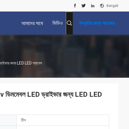
Bengali
ভিডিও
আমাদের সাথে
উদ্ধৃতির জন্য আবেদন
যোগাযোগ করুন
াইভার জন্য LED LED প্যানেল
v ডিমমেবল LED ড্রাইভার জন্য LED LED
চীন