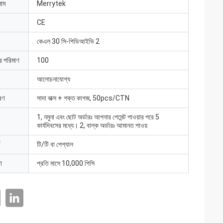
নাম
Merrytek
CE
কেএল 30 সি-পিডিআইভি 2
ার পরিমাণ
100
আলোচনাযোগ্য
রণ
সাদা বাক্স + শক্ত কাগজ, 50pcs/CTN
1, নমুনা এবং ছোট অর্ডারঃ আপনার পেমেন্ট পাওয়ার পরে 5
কার্যদিবসের মধ্যে। 2, বাল্ক অর্ডারঃ আমানত পাওয়
টি/টি বা পেপ্যাল
া
প্রতি মাসে 10,000 পিসি