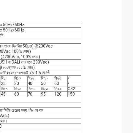
c 50Hz/60Hz
c 50Hz/60Hz
সি
্তমান পালস দ্বিতীয় 50μs) @230Vac
30Vac,100% লোড)
% (@230Vac, 100% লোড)
H বা DALI বন্ধ হলে 230Vac)
 (@২৩০ভ্যাক,১০০% লোড)
2
আইরি
ক্রস সেকশনঃ0.75-1.5 মিমি
বি১০
বি১৩
বি১৬
বি২০
বি২৫
/
25
30
40
50
60
/
সি১০
সি১৩
সি১৬
সি২০
সি২৫
C32
45
60
70
95
120
150
ুরো ডিমিং রেঞ্জের জন্য ২% এর কম
Vac,)
যাক্স।
C
চ