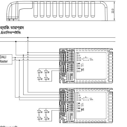
়্যারিং ডায়াগ্রাম
র A
ডালি
অস্পষ্ট
মিং