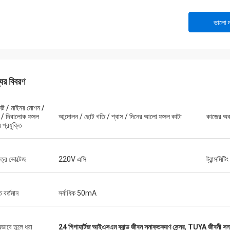
ভালো দ
যের বিবরণ
েন্ট / মাইনর মোশন /
স / দিবালোক ফসল
আন্দোলন / ছোট গতি / শ্বাস / দিনের আলো ফসল কাটা
কাজের অব
 প্রযুক্তি
ত্র ভোল্টেজ
220V এসি
ট্রান্সমিটি
ত বর্তমান
সর্বাধিক 50mA
ষভাবে তুলে ধরা
24 গিগাহার্টজ আইএসএম ব্যান্ড জীবন সনাক্তকরণ সেন্সর
,
TUYA জীবনী সনাক