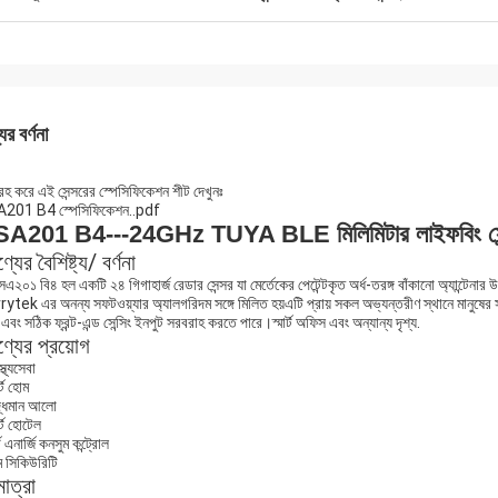
ের বর্ণনা
রহ করে এই সেন্সরের স্পেসিফিকেশন শীট দেখুনঃ
201 B4 স্পেসিফিকেশন..pdf
A201 B4---24GHz TUYA BLE মিলিমিটার লাইফবিং সেন
যের বৈশিষ্ট্য/ বর্ণনা
২০১ বি৪ হল একটি ২৪ গিগাহার্জ রেডার সেন্সর যা মের্তেকের পেটেন্টকৃত অর্ধ-তরঙ্গ বাঁকানো অ্যান্টেন
tek এর অনন্য সফটওয়্যার অ্যালগরিদম সঙ্গে মিলিত হয়এটি প্রায় সকল অভ্যন্তরীণ স্থানে মানুষের সাম
 এবং সঠিক ফ্রন্ট-এন্ড সেন্সিং ইনপুট সরবরাহ করতে পারে।স্মার্ট অফিস এবং অন্যান্য দৃশ্য.
্যের প্রয়োগ
্থ্যসেবা
র্ট হোম
দ্ধিমান আলো
ার্ট হোটেল
্ট এনার্জি কনসুম কন্ট্রোল
 সিকিউরিটি
মাত্রা