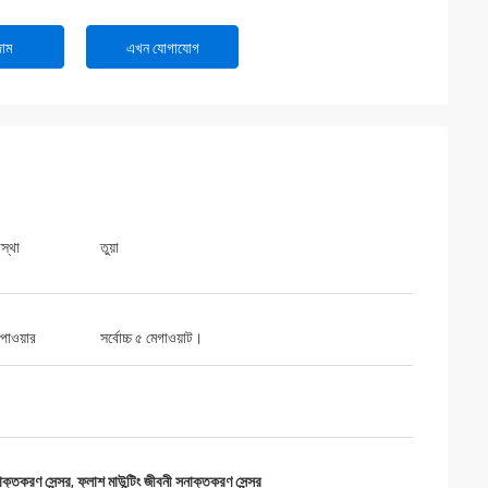
াম
এখন যোগাযোগ
স্থা
তুয়া
ং পাওয়ার
সর্বোচ্চ ৫ মেগাওয়াট।
্তকরণ সেন্সর
,
ফ্লাশ মাউন্টিং জীবনী সনাক্তকরণ সেন্সর