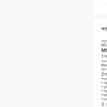
পণ্য
অনুগ্
MSA
MS
1পণ্
এমএসএ
Merry
দ্রুত
2পণ
*স্বাস
* স্মা
* বু
* স্ম
*স্মার
*হোম
3. 