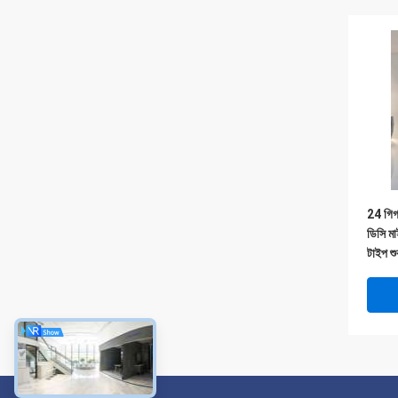
24 গিগ
ডিসি ম
টাইপ শ
এমএসএ