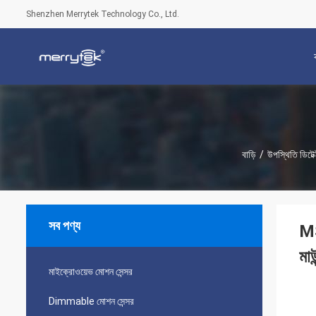
Shenzhen Merrytek Technology Co., Ltd.
বাড়ি
/
উপস্থিতি ডিটেক্
সব পণ্য
MS
মাউ
মাইক্রোওয়েভ মোশন সেন্সর
Dimmable মোশন সেন্সর