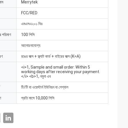
নাম
Merrytek
FCC/RED
এমএসএ২০১ বি৪
ার পরিমাণ
100 পিসি
আলোচনাযোগ্য
রণ
রঙের বাক্স + ফ্ল্যাট কার্ড + বাইরের বাক্স (K=A)
<i>1, Sample and small order: Within 5
working days after receiving your payment.
</i> <b>1, নমুনা এব
টি/টি বা ওয়েস্টার্ন ইউনিয়ন বা পেপ্যাল
া
প্রতি মাসে 10,000 পিসি