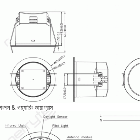
াংশন & ওয়্যারিং ডায়াগ্রাম