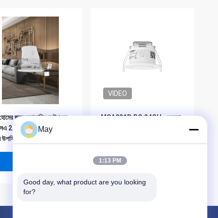
VIDEO
্ট হোমের জন্য ক্যাসাম্বি ব্লুটুথ সহ
MSA021D RC 24GHz শুকনো
এ 211 বি 24 গিগাহার্জ বড়
যোগাযোগ আউটপুট সহ উপস্থিতি এবং
May
স উপস্থিতি মোশন সেন্সর
গতি সেন্সর
ভালো দাম
ভালো দাম
1:13 PM
Good day, what product are you looking 
for?