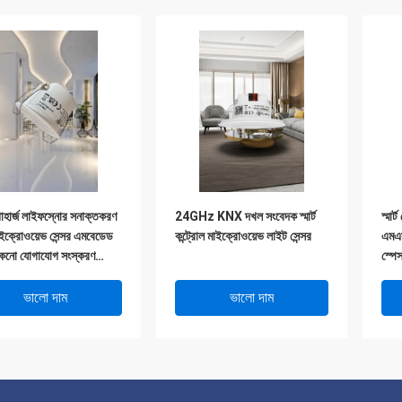
াহার্জ লাইফস্নোর সনাক্তকরণ
24GHz KNX দখল সংবেদক স্মার্ট
স্মার
াইক্রোওয়েভ সেন্সর এমবেডেড
কন্ট্রোল মাইক্রোওয়েভ লাইট সেন্সর
এমএস
ুকনো যোগাযোগ সংস্করণ
স্পে
 200 ডি আরসি
ভালো দাম
ভালো দাম