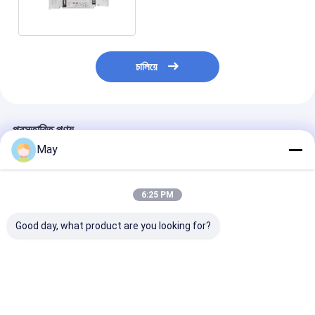
চালিয়ে
প্রস্তাবিত পণ্য
May
6:25 PM
Good day, what product are you looking for?
সহজ-ব্যবহার সিরিজ 50W
45W 500mA to
ডালি২ ডিটি৬ ১৫০-
এনএফসি প্রোগ্রামযোগ্য
1100mA D4i
১২W ডিমেবল এলইডি 
DALI2 ডিম্বেবল LED
dimmable led
এলইডি ডাউনলাইটের 
ড্রাইভার 700mA থেকে
controller with 5-
এনএফসি প্রোগ্রামিং 
1400mA পর্যন্ত
year warranty period
ভালো দাম
ভালো দাম
ভালো দাম