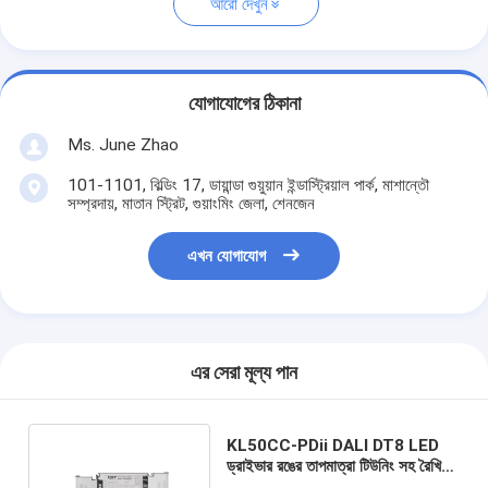
আরো দেখুন
যোগাযোগের ঠিকানা
Ms. June Zhao
101-1101, বিল্ডিং 17, ডায়ান্ডা গুয়ুয়ান ইন্ডাস্ট্রিয়াল পার্ক, মাশান্তৌ
সম্প্রদায়, মাতান স্ট্রিট, গুয়াংমিং জেলা, শেনজেন
এখন যোগাযোগ
এর সেরা মূল্য পান
KL50CC-PDii DALI DT8 LED
ড্রাইভার রঙের তাপমাত্রা টিউনিং সহ রৈখিক
/ প্যানেল আলোর জন্য