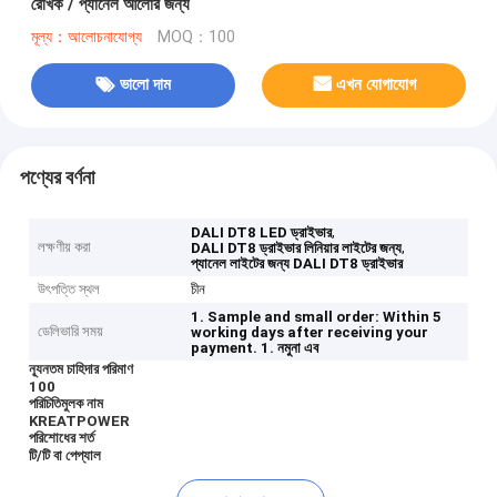
রৈখিক / প্যানেল আলোর জন্য
মূল্য：আলোচনাযোগ্য
MOQ：100
ভালো দাম
এখন যোগাযোগ
পণ্যের বর্ণনা
,
DALI DT8 LED ড্রাইভার
লক্ষণীয় করা
,
DALI DT8 ড্রাইভার লিনিয়ার লাইটের জন্য
প্যানেল লাইটের জন্য DALI DT8 ড্রাইভার
উৎপত্তি স্থল
চীন
1. Sample and small order: Within 5
ডেলিভারি সময়
working days after receiving your
payment.
1. নমুনা এব
ন্যূনতম চাহিদার পরিমাণ
100
পরিচিতিমুলক নাম
KREATPOWER
পরিশোধের শর্ত
টি/টি বা পেপ্যাল