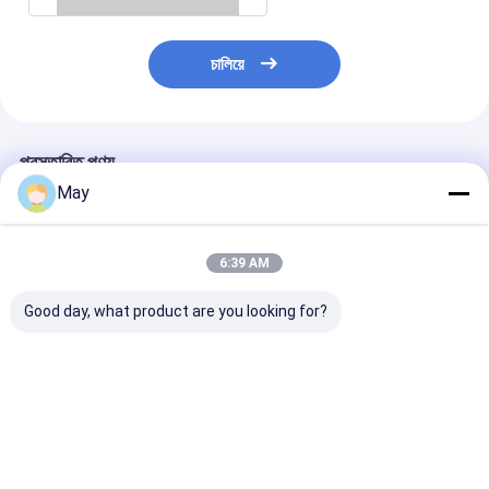
চালিয়ে
প্রস্তাবিত পণ্য
May
6:39 AM
Good day, what product are you looking for?
সহজ-ব্যবহার সিরিজ 50W
45W 500mA to
ডালি২ ডিটি৬ ১৫০-
এনএফসি প্রোগ্রামযোগ্য
1100mA D4i
১২W ডিমেবল এলইডি 
DALI2 ডিম্বেবল LED
dimmable led
এলইডি ডাউনলাইটের 
ড্রাইভার 700mA থেকে
controller with 5-
এনএফসি প্রোগ্রামিং 
1400mA পর্যন্ত
year warranty period
ভালো দাম
ভালো দাম
ভালো দাম