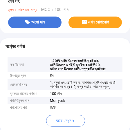
শেল সহ
মূল্য：আলোচনাযোগ্য
MOQ：100 পিসি
ভালো দাম
এখন যোগাযোগ
পণ্যের বর্ণনা
,
120W ডালি ডিমেবল এলইডি ড্রাইভার
লক্ষণীয় করা
,
ডালি ডিমেবল এলইডি ড্রাইভার আইপি20
মেটাল শেল ডিমেবল ডালি নেতৃত্বাধীন ড্রাইভার
উৎপত্তি স্থল
চীন
1, নমুনা এবং ছোট অর্ডার: আপনার পেমেন্ট পাওয়ার পর 5
ডেলিভারি সময়
কার্যদিবসের মধ্যে। 2, বাল্ক অর্ডার: আমানত প্রাপ্
ন্যূনতম চাহিদার পরিমাণ
100 পিসি
পরিচিতিমুলক নাম
Merrytek
পরিশোধের শর্ত
টি/টি
আরো দেখুন