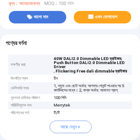
মূল্য：আলোচনাযোগ্য
MOQ：100 পিসি
ভালো দাম
এখন যোগাযোগ
পণ্যের বর্ণনা
,
40W DALI2.0 Dimmable LED ড্রাইভার
Push ​​Button DALI2.0 Dimmable LED
লক্ষণীয় করা
Driver
,
Flickering Free dali dimmable ড্রাইভার
উৎপত্তি স্থল
চীন
1, নমুনা এবং ছোট অর্ডার: আপনার পেমেন্ট পাওয়ার পর 5
ডেলিভারি সময়
কার্যদিবসের মধ্যে। 2, বাল্ক অর্ডার: আমানত প্রাপ্
ন্যূনতম চাহিদার পরিমাণ
100 পিসি
পরিচিতিমুলক নাম
Merrytek
পরিশোধের শর্ত
টি/টি
আরো দেখুন