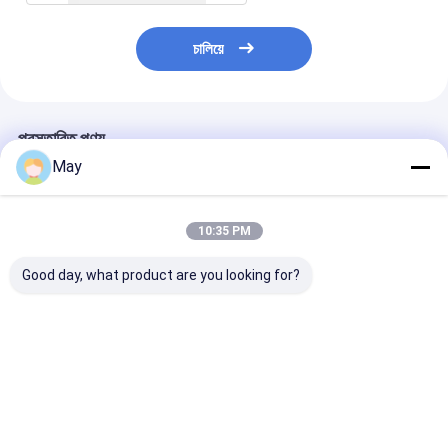
চালিয়ে
প্রস্তাবিত পণ্য
May
10:35 PM
Good day, what product are you looking for?
সহজ-ব্যবহার সিরিজ 50W
45W 500mA to
ডালি২ ডিটি৬ ১৫০-
এনএফসি প্রোগ্রামযোগ্য
1100mA D4i
১২W ডিমেবল এলইডি 
DALI2 ডিম্বেবল LED
dimmable led
এলইডি ডাউনলাইটের 
ড্রাইভার 700mA থেকে
controller with 5-
এনএফসি প্রোগ্রামিং 
1400mA পর্যন্ত
year warranty period
ভালো দাম
ভালো দাম
ভালো দাম