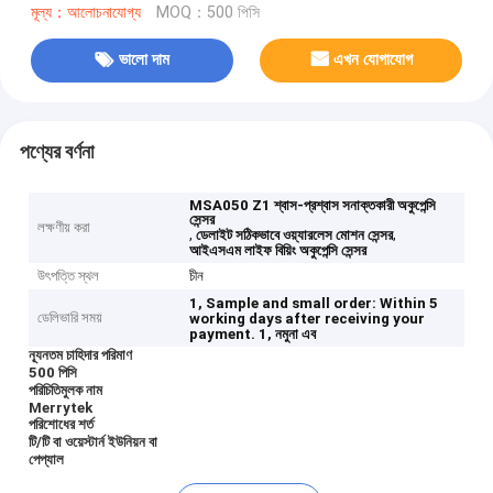
মূল্য：আলোচনাযোগ্য
MOQ：500 পিসি
ভালো দাম
এখন যোগাযোগ
পণ্যের বর্ণনা
MSA050 Z1 শ্বাস-প্রশ্বাস সনাক্তকারী অকুপেন্সি
সেন্সর
লক্ষণীয় করা
,
,
ডেলাইট সঠিকভাবে ওয়্যারলেস মোশন সেন্সর
আইএসএম লাইফ বিয়িং অকুপেন্সি সেন্সর
উৎপত্তি স্থল
চীন
1, Sample and small order: Within 5
ডেলিভারি সময়
working days after receiving your
payment.
1, নমুনা এব
ন্যূনতম চাহিদার পরিমাণ
500 পিসি
পরিচিতিমুলক নাম
Merrytek
পরিশোধের শর্ত
টি/টি বা ওয়েস্টার্ন ইউনিয়ন বা
পেপ্যাল