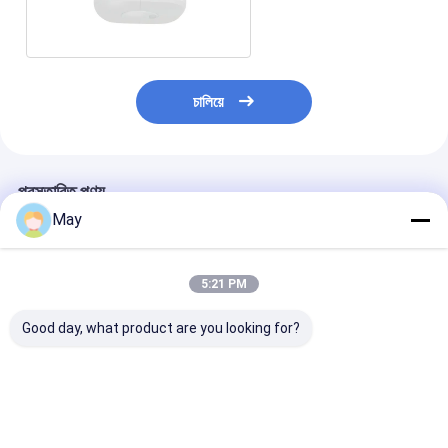
দিবালোকে সঠিকভাবে
চালিয়ে
প্রস্তাবিত পণ্য
May
5:21 PM
Good day, what product are you looking for?
পেটেন্টযুক্ত লেন্স সহ ক্যাসাম্বি
2.4G Wireless
প্যানেল এবং লিনিয়ার 
রেডি ওয়্যারলেস পিআইআর গতি
Grouping PIR Motion
জন্য ডেলাইট হার্ভেস্ট
এবং দিনের আলো ডিটেক্টর
Sensor, 0-10V
সহ ২.৪জি আরএফ ওয়্
Dimming, Zhaga
নেটওয়ার্ক মাইক্রোওয়ে
book20 Installation