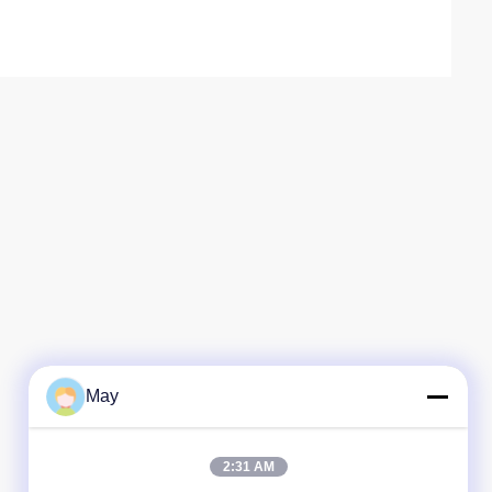
May
2:31 AM