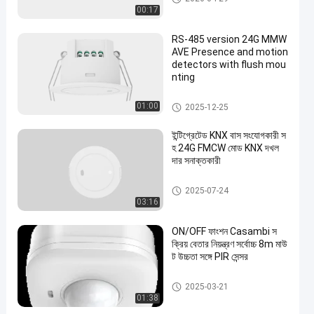
00:17
RS-485 version 24G MMW
AVE Presence and motion
detectors with flush mou
nting
উপস্থিতি ডিটেক্টর সেন্সর
01:00
2025-12-25
ইন্টিগ্রেটেড KNX বাস সংযোগকারী স
হ 24G FMCW মোড KNX দখল
দার সনাক্তকারী
উপস্থিতি ডিটেক্টর সেন্সর
2025-07-24
03:16
ON/OFF ফাংশন Casambi স
ক্রিয় বেতার নিয়ন্ত্রণ সর্বোচ্চ 8m মাউ
ন্ট উচ্চতা সঙ্গে PIR সেন্সর
উপস্থিতি ডিটেক্টর সেন্সর
2025-03-21
01:38