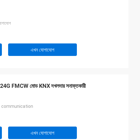
 যোগাযোগ
এখন যোগাযোগ
ী সহ 24G FMCW মোড KNX দখলদার সনাক্তকারী
nt communication
এখন যোগাযোগ