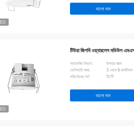
ভালো দাম
DEO
টিউয়া জিগবি ওয়্যারলেস মডিউল এমএস
প্যাকেজিং বিবরণ:
উপহার বাক্স
ডেলিভারি সময়:
5 থেকে 8 কার্যদিবস
পরিশোধের শর্ত:
টি/টি
ভালো দাম
DEO