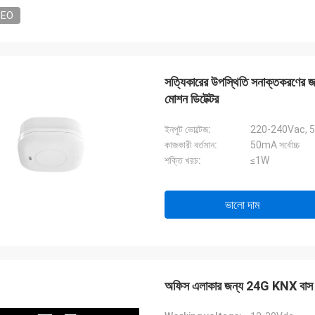
DEO
সত্যিকারের উপস্থিতি সনাক্তকরণ
মোশন ডিটেক্টর
ইনপুট ভোল্টেজ:
220-240Vac, 
কাজকারী বর্তমান:
50mA সর্বোচ্চ
শক্তি খরচ:
≤1W
ভালো দাম
অফিস এলাকার জন্য 24G KNX বাস পাও