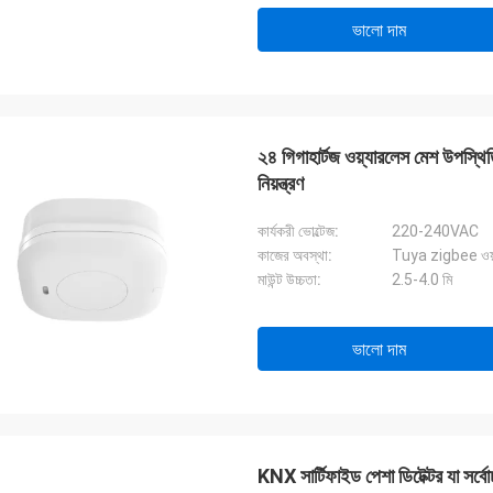
ভালো দাম
২৪ গিগাহার্টজ ওয়্যারলেস মেশ উপস্থিতি
নিয়ন্ত্রণ
কার্যকরী ভোল্টেজ:
220-240VAC
কাজের অবস্থা:
Tuya zigbee ওয়্য
মাউন্ট উচ্চতা:
2.5-4.0 মি
ভালো দাম
KNX সার্টিফাইড পেশা ডিটেক্টর যা সর্বো