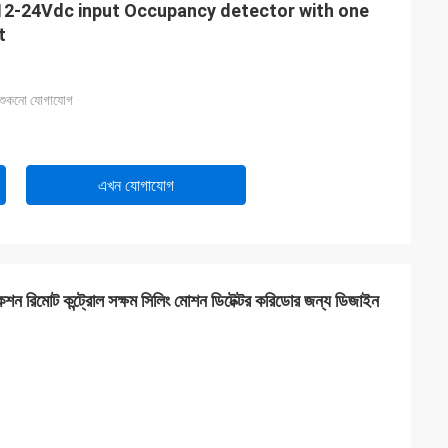
12-24Vdc input Occupancy detector with one
t
ত শুকনো যোগাযোগ
এখন যোগাযোগ
রিমোট কন্ট্রোল সক্ষম সিলিং মোশন ডিটেক্টর করিডোর জন্য ডিজাইন