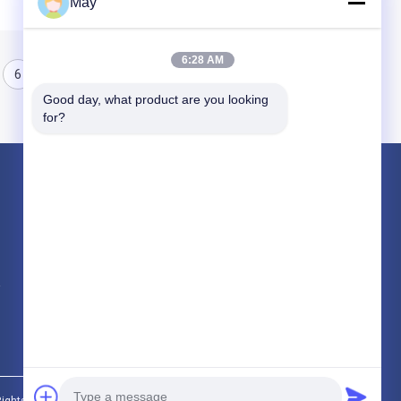
May
6:28 AM
6
7
8
Good day, what product are you looking 
for?
পণ্য
মাইক্রোওয়েভ মোশন সেন্সর
Dimmable মোশন সেন্সর
উপস্থিতি ডিটেক্টর সেন্সর
সব ধরনের