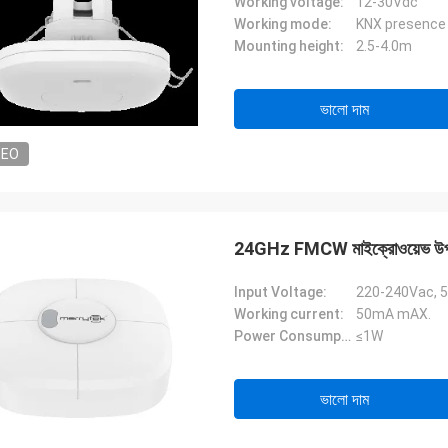
Working voltage:
12-30Vdc
Working mode:
KNX presence
Mounting height:
2.5-4.0m
ভালো দাম
DEO
24GHz FMCW মাইক্রোওয়েভ উপস্থিতি ড
Input Voltage:
220-240Vac, 
Working current:
50mA mAX.
Power Consumption:
≤1W
ভালো দাম