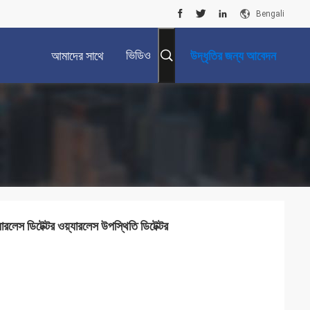
Bengali
ভিডিও
আমাদের সাথে
উদ্ধৃতির জন্য আবেদন
যোগাযোগ করুন
়্যারলেস ডিটেক্টর ওয়্যারলেস উপস্থিতি ডিটেক্টর