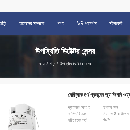
বাড়ি
আমাদের সম্পর্কে
পণ্য
VR প্রদর্শন
ঘটনাবলী
উপস্থিতি ডিটেক্টর সেন্সর
বাড়ি
/
পণ্য
/
উপস্থিতি ডিটেক্টর সেন্সর
মেরিট্যাক ৪র্থ প্রজন্মের তুয়া জিগবি ওয
প্যাকেজিং বিবরণ:
উপহার বাক্স
ডেলিভারি সময়:
5 থেকে 8 কার্যদিবস
পরিশোধের শর্ত:
টি/টি