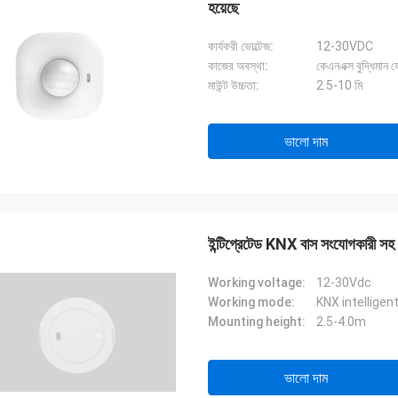
হয়েছে
কার্যকরী ভোল্টেজ:
12-30VDC
কাজের অবস্থা:
কেএনএক্স বুদ্ধিমান
মাউন্ট উচ্চতা:
2.5-10 মি
ভালো দাম
ইন্টিগ্রেটেড KNX বাস সংযোগকার
Working voltage:
12-30Vdc
Working mode:
KNX intellige
Mounting height:
2.5-4.0m
ভালো দাম