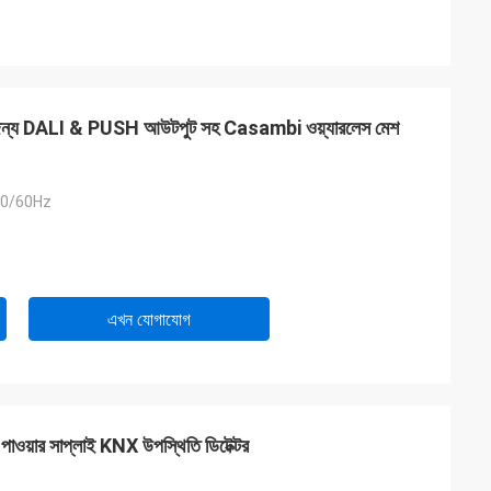
ের জন্য DALI & PUSH আউটপুট সহ Casambi ওয়্যারলেস মেশ
50/60Hz
এখন যোগাযোগ
য়ার সাপ্লাই KNX উপস্থিতি ডিটেক্টর