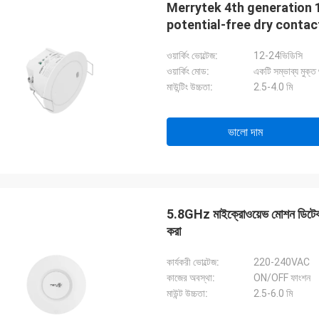
Merrytek 4th generation 
potential-free dry contac
ওয়ার্কিং ভোল্টেজ:
12-24ভিডিসি
ওয়ার্কিং মোড:
একটি সম্ভাব্য মুক্
মাউন্টিং উচ্চতা:
2.5-4.0 মি
ভালো দাম
5.8GHz মাইক্রোওয়েভ মোশন ডিটেকশন 
করা
কার্যকরী ভোল্টেজ:
220-240VAC
কাজের অবস্থা:
ON/OFF ফাংশন
মাউন্ট উচ্চতা:
2.5-6.0 মি