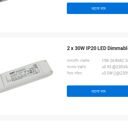
ভালো দাম
2 x 30W IP20 LED Dimmable ড
অপারেটিং ভোল্টেজ:
198-264VAC 
পাওয়ার ফ্যাক্টর:
≥0.95 @230VAC 
স্থির শক্তি:
≤0.5W ((@230Va
ভালো দাম