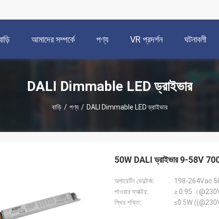
বাড়ি
আমাদের সম্পর্কে
পণ্য
VR প্রদর্শন
ঘটনাবলী
DALI Dimmable LED ড্রাইভার
বাড়ি
/
পণ্য
/
DALI Dimmable LED ড্রাইভার
50W DALI ড্রাইভার 9-58V 700mA
অপারেটিং ভোল্টেজ:
198-264Vac 5
পাওয়ার ফ্যাক্টর:
≥ 0.95（@230
স্থির শক্তি:
≤0.5W ((@230Va