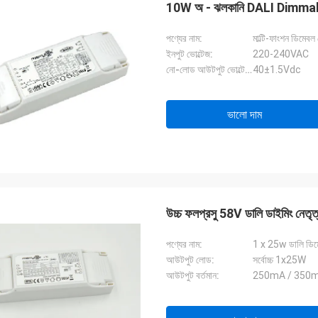
10W অ - ঝলকানি DALI Dimmable L
পণ্যের নাম:
মাল্টি-ফাংশন ডিমেবল
ইনপুট ভোল্টেজ:
220-240VAC
নো-লোড আউটপুট ভোল্টেজ:
40±1.5Vdc
ভালো দাম
উচ্চ ফলপ্রসু 58V ডালি ডাইমিং 
পণ্যের নাম:
1 x 25w ডালি ডিম
আউটপুট লোড:
সর্বোচ্চ 1x25W
আউটপুট বর্তমান:
250mA / 350mA /