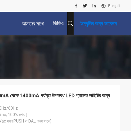
Bengali
ভিডিও
আমাদের সাথে
উদ্ধৃতির জন্য আবেদন
যোগাযোগ করুন
 থেকে 1400mA পর্যন্ত উপলব্ধ LED প্যানেল লাইটের জন্য
0Hz/60Hz
Vac, 100% লোড）
c যখন PUSH বা DALI বন্ধ থাকে)