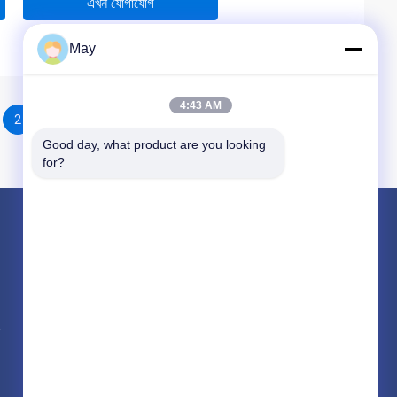
এখন যোগাযোগ
May
4:43 AM
2
Good day, what product are you looking 
for?
পণ্য
মাইক্রোওয়েভ মোশন সেন্সর
Dimmable মোশন সেন্সর
উপস্থিতি ডিটেক্টর সেন্সর
সব ধরনের