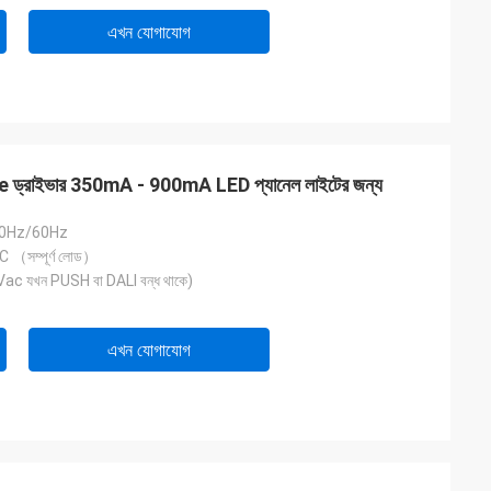
এখন যোগাযোগ
্রাইভার 350mA - 900mA LED প্যানেল লাইটের জন্য
50Hz/60Hz
（সম্পূর্ণ লোড）
c যখন PUSH বা DALI বন্ধ থাকে)
এখন যোগাযোগ