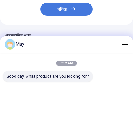
চালিয়ে
প্রস্তাবিত পণ্য
May
7:12 AM
Good day, what product are you looking for?
ক্লাস্টার কন্ট্রোল আরএফ বেতার
ফ্লিকার - ফ্রি Dimmable
ওয়্যারলেস নেটওয়ার্কিং 
মোশন সেন্সর উচ্চ এন্টি -
নেতৃত্বে ড্রাইভার MLC40C-
LED ড্রাইভার 18w মাল
হস্তক্ষেপ 3 ধাপ ডাইমিং
DH ডেলাইট ফলন MS06
- আউটপুট বর্তমান
ভালো দাম
ভালো দাম
ভালো দাম