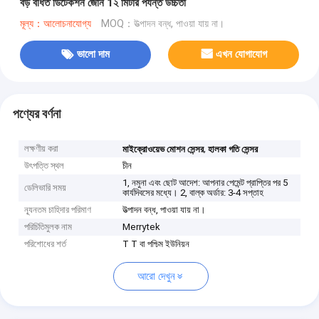
বড় বর্ধিত ডিটেকশন জোন 1২ মিটার পর্যন্ত উচ্চতা
মূল্য：আলোচনাযোগ্য
MOQ：উত্পাদন বন্ধ, পাওয়া যায় না।
ভালো দাম
এখন যোগাযোগ
পণ্যের বর্ণনা
লক্ষণীয় করা
,
মাইক্রোওয়েভ মোশন সেন্সর
হালকা গতি সেন্সর
উৎপত্তি স্থল
চীন
1, নমুনা এবং ছোট আদেশ: আপনার পেমেন্ট প্রাপ্তির পর 5
ডেলিভারি সময়
কার্যদিবসের মধ্যে। 2, বাল্ক অর্ডার: 3-4 সপ্তাহ
ন্যূনতম চাহিদার পরিমাণ
উত্পাদন বন্ধ, পাওয়া যায় না।
পরিচিতিমুলক নাম
Merrytek
পরিশোধের শর্ত
T T বা পশ্চিম ইউনিয়ন
আরো দেখুন