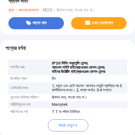
প্যানেল লাইট
মূল্য：আলোচনাযোগ্য
MOQ：উত্পাদন বন্ধ, পাওয়া যায় না।
ভালো দাম
এখন যোগাযোগ
পণ্যের বর্ণনা
,
IP20 সিলিং অকুপেন্সি সেন্সর
লক্ষণীয় করা
,
প্যানেল লাইট মাইক্রোওয়েভ মোশন সেন্সর
মাইনর ডিটেক্টিং মাইক্রোওয়েভ মোশন সেন্সর
উৎপত্তি স্থল
চীন
1, নমুনা এবং ছোট আদেশ: আপনার পেমেন্ট প্রাপ্তির পর 5
ডেলিভারি সময়
কার্যদিবসের মধ্যে। 2, বাল্ক অর্ডার: 3-4 সপ্তাহ
ন্যূনতম চাহিদার পরিমাণ
উত্পাদন বন্ধ, পাওয়া যায় না।
পরিচিতিমুলক নাম
Merrytek
পরিশোধের শর্ত
T T বা পশ্চিম ইউনিয়ন
আরো দেখুন