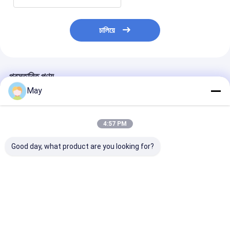
চালিয়ে
প্রস্তাবিত পণ্য
May
4:57 PM
Good day, what product are you looking for?
ডিমেবল মাইক্রোওয়েভ মোশন
ডিমেবল 5.8GHz হাই
সিলিং লাইট লং স্ট্রিপ
সেন্সর 5.8GHz উচ্চ
ফ্রিকোয়েন্সি মাইক্রোওয়েভ
মাইক্রোওয়েভ এসি 
ফ্রিকোয়েন্সি ডিআইপি সেটিং
মোশন সেন্সর MC083V
মোশন সেন্সর, ট্রাই-প্
MC083V
লাইটের সাথে সামঞ্জস্যপূ
ভালো দাম
ভালো দাম
ভালো দাম