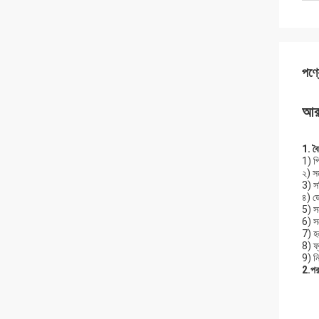
পণ্য
আরএ
1. বৈশ
1) 
২) সম
3) 
৪) ড
5) স
6) সর
7) হ
8) ফ্
9) নি
2.
পর