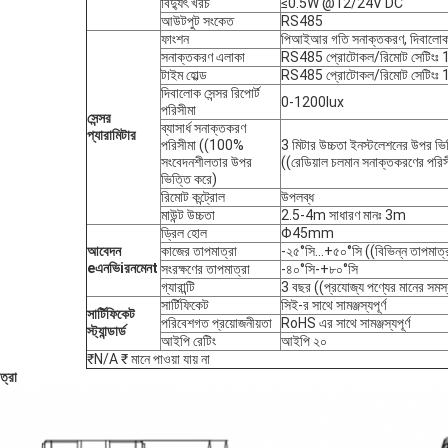
বিদ্যুৎ খরচ
≤0.5W @12/24V DC
আউটপুট সংকেত
RS485
ফাংশন
পিআইআর গতি সনাক্তকরণ, দিবালোক 
সনাক্তকরণ এলাকা
RS485 প্রোটোকল/রিমোট সেট
টাইম হোল্ড
RS485 প্রোটোকল/রিমোট সেট
দিবালোক সেন্সর রিপোর্ট
0-1200lux
পরিসীমা
সেন্সর
ব্যাসার্ধ সনাক্তকরণ
প্যারামিটার
পরিসীমা ((100%
3 মিটার উচ্চতা ইনস্টলেশনের উপর ভ
সংবেদনশীলতার উপর
((রেডিয়াল চলমান সনাক্তকরণের পরিসী
ভিত্তি করে)
রিমোট কন্ট্রোল
উপলব্ধ
মাউন্ট উচ্চতা
2.5-4m সাধারণ মানঃ 3m
ড্রিল হোল
Φ45mm
আবেদন
কাজের তাপমাত্রা
-২৫°সি...+৫০°সি ((বিভিন্ন তাপমাত্
e
এনভি
i
রনমেন
t
সংরক্ষণের তাপমাত্রা
-৪০°সি-+৮০°সি
গ্যারান্টি
3 বছর ((প্রযোজ্য পণ্যের মানের সমস
সার্টিফিকেট
সিই-র সাথে সামঞ্জস্যপূর্ণ
সার্টিফিকেট
পরিবেশগত প্রয়োজনীয়তা
RoHS এর সাথে সামঞ্জস্যপূর্ণ
স্ট্যান্ডার্ড
আইপি রেটিং
আইপি ২০
₹N/A ₹ মানে পাওয়া যায় না
ত্রা