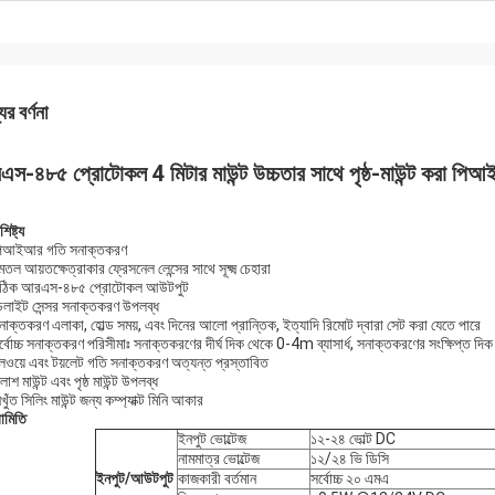
ের বর্ণনা
স-৪৮৫ প্রোটোকল 4 মিটার মাউন্ট উচ্চতার সাথে পৃষ্ঠ-মাউন্ট করা পিআ
িষ্ট্য
পিআইআর গতি সনাক্তকরণ
তল আয়তক্ষেত্রাকার ফ্রেসনেল লেন্সের সাথে সূক্ষ্ম চেহারা
সঠিক আরএস-৪৮৫ প্রোটোকল আউটপুট
েলাইট সেন্সর সনাক্তকরণ উপলব্ধ
নাক্তকরণ এলাকা, হোল্ড সময়, এবং দিনের আলো প্রান্তিক, ইত্যাদি রিমোট দ্বারা সেট করা যেতে পারে
্বোচ্চ সনাক্তকরণ পরিসীমাঃ সনাক্তকরণের দীর্ঘ দিক থেকে 0-4m ব্যাসার্ধ, সনাক্তকরণের সংক্ষিপ্ত দিক
লওয়ে এবং টয়লেট গতি সনাক্তকরণ অত্যন্ত প্রস্তাবিত
লাশ মাউন্ট এবং পৃষ্ঠ মাউন্ট উপলব্ধ
খুঁত সিলিং মাউন্ট জন্য কম্প্যাক্ট মিনি আকার
ামিতি
ইনপুট ভোল্টেজ
১২-২৪ ভোল্ট DC
নামমাত্র ভোল্টেজ
১২/২৪ ভি ডিসি
ইনপুট/আউটপুট
কাজকারী বর্তমান
সর্বোচ্চ ২০ এমএ