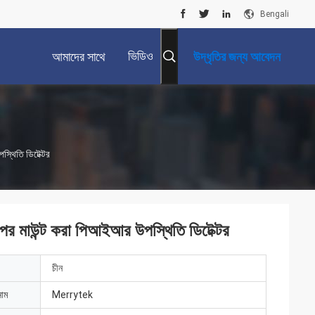
Bengali
ভিডিও
আমাদের সাথে
উদ্ধৃতির জন্য আবেদন
যোগাযোগ করুন
স্থিতি ডিটেক্টর
পর মাউন্ট করা পিআইআর উপস্থিতি ডিটেক্টর
চীন
নাম
Merrytek