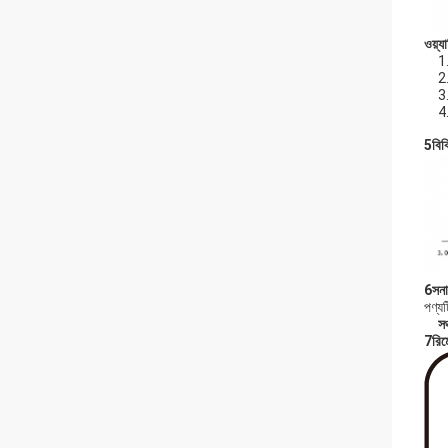
ওয়্য
1.
2.
3.
4.
5বিক
6সনা
পণ্যট
সঞ
7রিম