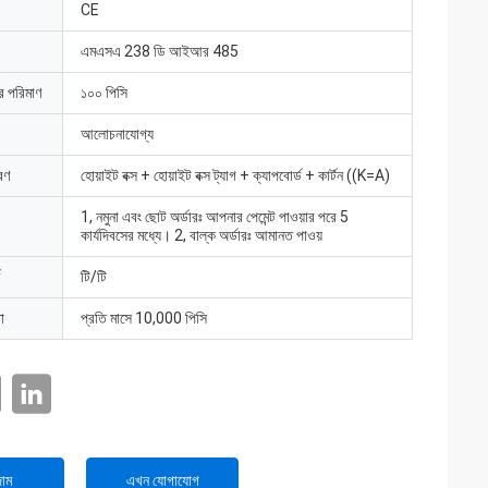
CE
এমএসএ 238 ডি আইআর 485
ার পরিমাণ
১০০ পিসি
আলোচনাযোগ্য
রণ
হোয়াইট বক্স + হোয়াইট বক্স ট্যাগ + ক্যাপবোর্ড + কার্টন ((K=A)
1, নমুনা এবং ছোট অর্ডারঃ আপনার পেমেন্ট পাওয়ার পরে 5
কার্যদিবসের মধ্যে। 2, বাল্ক অর্ডারঃ আমানত পাওয়
টি/টি
া
প্রতি মাসে 10,000 পিসি
াম
এখন যোগাযোগ