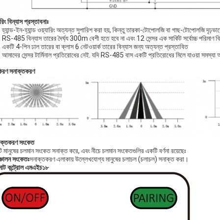
ারিং বিন্যাস প্রস্তাবনাঃ
 হ্যান্ড-ইন-হ্যান্ড ওয়্যারিং অত্যন্ত সুপারিশ করা হয়, কিন্তু তারকা-টোপোলজি বা গাছ-টোপোলজি দৃঢ়ভাবে
 RS-485 বিন্যাস তারের দৈর্ঘ্য 300m বেশী হতে হবে না এবং 12 সেন্সর এক সার্কিট সর্বোচ্চ পরিমাণ বিন
 একটি 4-পিন ঢাল তারের বা ক্লাস 6 নেটওয়ার্ক তারের বিন্যাস জন্য অত্যন্ত প্রস্তাবিত
 আমাদের সেন্সর টার্মিনাল প্রতিরোধের নেই. যদি RS-485 বাস একটি প্রতিরোধের মিলে যাওয়া সমস্যা
িরণ সনাক্তকরণ
ক্তকরণ সংকেত
ি মানুষের চলমান সংকেত সনাক্ত করে, এবং নীচে চলমান সংকেতগুলির একটি বর্ণনা রয়েছেঃ
্চালন সংকেতঃ
সনাক্তকরণ এলাকায় উল্লেখযোগ্য মানুষের চলাচল (চলাচল) সনাক্ত করা।
োট কন্ট্রোল এমএইচ১৮