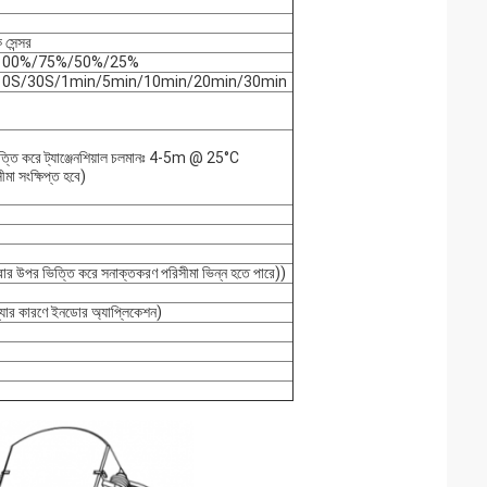
সেন্সর
িংঃ 100%/75%/50%/25%
িংঃ 10S/30S/1min/5min/10min/20min/30min
িত্তি করে ট্যাঞ্জেনশিয়াল চলমানঃ 4-5m @ 25°C
মা সংক্ষিপ্ত হবে)
রার উপর ভিত্তি করে সনাক্তকরণ পরিসীমা ভিন্ন হতে পারে))
্যার কারণে ইনডোর অ্যাপ্লিকেশন)