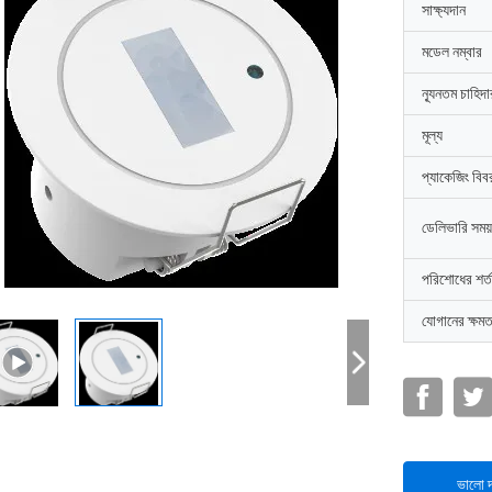
সাক্ষ্যদান
মডেল নম্বার
ন্যূনতম চাহিদ
মূল্য
প্যাকেজিং বিব
ডেলিভারি সময়
পরিশোধের শর্ত
যোগানের ক্ষমত
ভালো দ