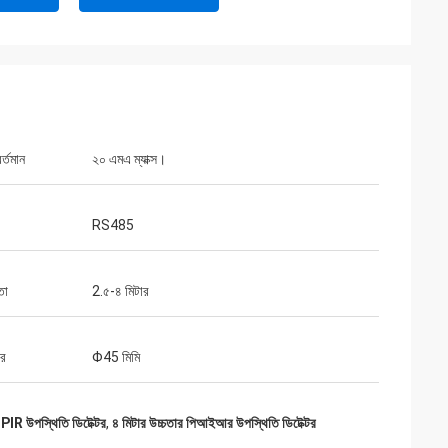
র্তমান
২০ এমএ ম্যাক্স।
RS485
তা
2.৫-৪ মিটার
ার
Φ45 মিমি
R উপস্থিতি ডিটেক্টর
,
৪ মিটার উচ্চতার পিআইআর উপস্থিতি ডিটেক্টর