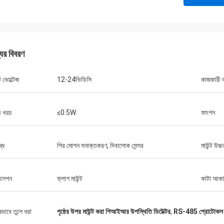
যের বিবরণ
 ভোল্টেজ
12-24ভিডিসি
কাজকারী ব
ি খরচ
≤0.5W
ফাংশন
্ধ
পির মোশন সনাক্তকরণ, দিবালোক সেন্সর
মাউন্ট উচ্চ
টলেশন
ফ্লাশ মাউন্ট
কাটা আক
ষভাবে তুলে ধরা
পৃষ্ঠের উপর মাউন্ট করা পিআইআর উপস্থিতি ডিটেক্টর
,
RS-485 প্রোটোকল PI