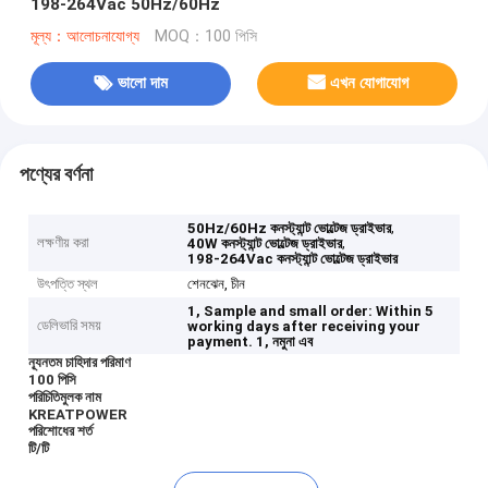
198-264Vac 50Hz/60Hz
মূল্য：আলোচনাযোগ্য
MOQ：100 পিসি
ভালো দাম
এখন যোগাযোগ
পণ্যের বর্ণনা
,
50Hz/60Hz কনস্ট্যান্ট ভোল্টেজ ড্রাইভার
লক্ষণীয় করা
,
40W কনস্ট্যান্ট ভোল্টেজ ড্রাইভার
198-264Vac কনস্ট্যান্ট ভোল্টেজ ড্রাইভার
উৎপত্তি স্থল
শেনঝেন, চীন
1, Sample and small order: Within 5
ডেলিভারি সময়
working days after receiving your
payment.
1, নমুনা এব
ন্যূনতম চাহিদার পরিমাণ
100 পিসি
পরিচিতিমুলক নাম
KREATPOWER
পরিশোধের শর্ত
টি/টি