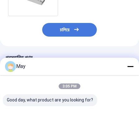
চালিয়ে
প্রস্তাবিত পণ্য
May
3:05 PM
Good day, what product are you looking for?
10W ধ্রুবক বর্তমান LED
50W ডুয়াল চ্যানেল PUSH
24v কনস্ট্যান্ট ভোল্টে
ড্রাইভার একক আউটপুট বর্তমান
এবং 1-10V ডিমিং LED
DALI2 LED ড্রাইভ
200mA অথবা 300mA
ড্রাইভার
40W স্ট্রিপ / প্যানে
অথবা 500mA
হালকা রঙের তাপমাত্রা 
ভালো দাম
ভালো দাম
ভালো দাম