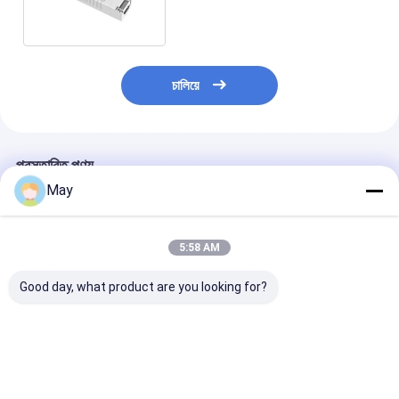
চালিয়ে
প্রস্তাবিত পণ্য
May
5:58 AM
Good day, what product are you looking for?
ধ্রুবক বর্তমান অপারেশন জন্য
40W কনস্ট্যান্ট কারেন্ট LED
তিন ইন ওয়ান DALI
শক্তি সঞ্চয় 60W ডালি LED
ড্রাইভার LED প্যানেল আলো
PUSH 1-10V D
ডিমমেবল LED ড্রাইভার
জন্য নিয়মিত আউটপুট বর্তমান
ড্রাইভার 60W 5 বছ
সঙ্গে
ওয়ারেন্টি সহ
ভালো দাম
ভালো দাম
ভালো দাম