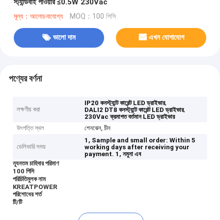
স্ট্যান্ডবাই পাওয়ার ≤0.5W 230Vac
মূল্য：আলোচনাযোগ্য
MOQ：100 পিসি
ভালো দাম
এখন যোগাযোগ
পণ্যের বর্ণনা
,
IP20 কনস্ট্যান্ট কারেন্ট LED ড্রাইভার
লক্ষণীয় করা
,
DALI2 DT8 কনস্ট্যান্ট কারেন্ট LED ড্রাইভার
230Vac ক্রমাগত বর্তমান LED ড্রাইভার
উৎপত্তি স্থল
শেনঝেন, চীন
1, Sample and small order: Within 5
ডেলিভারি সময়
working days after receiving your
payment.
1, নমুনা এব
ন্যূনতম চাহিদার পরিমাণ
100 পিসি
পরিচিতিমুলক নাম
KREATPOWER
পরিশোধের শর্ত
টি/টি