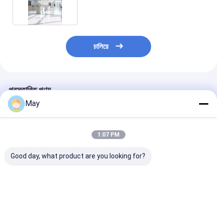
চালিয়ে
প্রস্তাবিত পণ্য
May
1:07 PM
Good day, what product are you looking for?
300-900mA কারেন্ট
65W Isolated Sensor
45W Isolated 
আউটপুট 16W সেন্সর ডিম
DIM Led Driver, With
DIM Led Driver
LED ড্রাইভার সিলিং লাইটের
PWM Dimming
PWM Dimming
জন্য, দিনের আলোর অগ্রাধিকার
Terminal, 1200-
Terminal, 600
ফাংশন
1600mA Current
1050mA Curre
ভালো দাম
ভালো দাম
ভালো দাম