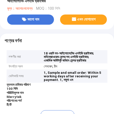
আইসোলেটেড এলইডি ড্রাইভার
মূল্য：আলোচনাযোগ্য
MOQ：100 পিসি
ভালো দাম
এখন যোগাযোগ
পণ্যের বর্ণনা
,
18 ওয়াট নন-আইসোলেটেড এলইডি ড্রাইভার
লক্ষণীয় করা
,
মাইক্রোওয়েভ সেন্সর সহ এলইডি ড্রাইভার
একাধিক আউটপুট বর্তমান সেন্সর ড্রাইভার
উৎপত্তি স্থল
শেনঝেন, চীন
1, Sample and small order: Within 5
ডেলিভারি সময়
working days after receiving your
payment.
1, নমুনা এব
ন্যূনতম চাহিদার পরিমাণ
100 পিসি
পরিচিতিমুলক নাম
Merrytek
পরিশোধের শর্ত
টি/টি