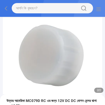
2
/
2
উত্তর আমেরিকা MC079D RC এর জন্য 12V DC DC মোশন সেন্সর ঝাগা