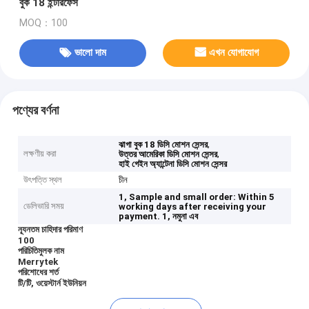
বুক 18 ইন্টারফেস
MOQ：100
ভালো দাম
এখন যোগাযোগ
পণ্যের বর্ণনা
,
ঝাগা বুক 18 ডিসি মোশন সেন্সর
লক্ষণীয় করা
,
উত্তর আমেরিকা ডিসি মোশন সেন্সর
হাই গেইন অ্যান্টেনা ডিসি মোশন সেন্সর
উৎপত্তি স্থল
চীন
1, Sample and small order: Within 5
ডেলিভারি সময়
working days after receiving your
payment.
1, নমুনা এব
ন্যূনতম চাহিদার পরিমাণ
100
পরিচিতিমুলক নাম
Merrytek
পরিশোধের শর্ত
টি/টি, ওয়েস্টার্ন ইউনিয়ন