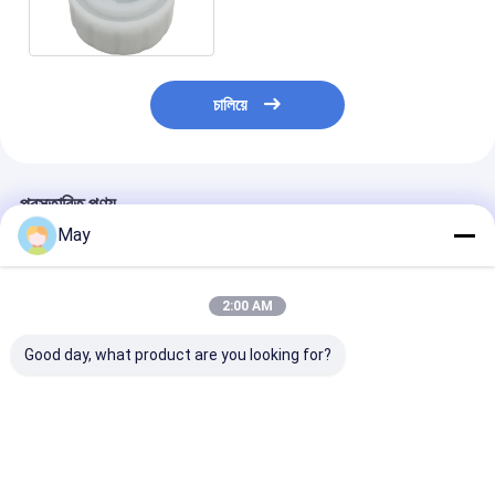
চালিয়ে
প্রস্তাবিত পণ্য
May
2:00 AM
Good day, what product are you looking for?
প্যানেল লাইট এবং লিনিয়ার
হাইবে অ্যাপ্লিকেশন 15m
12 / 24V ডিসি ইনপু
লাইটের জন্য ডেলাইট হার্ভেস্টিং
মাউটিং উচ্চতা জাগা বই 18
মোশন সেন্সর পেটেন্ট সেন
ফাংশন সহ 12Vdc
সংযোগকারী সহ ডিসি মোশন
অ্যান্টেনা ডিজাইন সিই
মাইক্রোওয়েভ ডিমযোগ্য সেন্সর
সেন্সর
শংসাপত্রিত
ভালো দাম
ভালো দাম
ভালো দাম