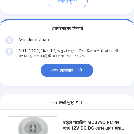
আরো দেখুন
যোগাযোগের ঠিকানা
Ms. June Zhao
101-1101, বিল্ডিং 17, ডায়ান্ডা গুয়ুয়ান ইন্ডাস্ট্রিয়াল পার্ক, মাশান্তৌ
সম্প্রদায়, মাতান স্ট্রিট, গুয়াংমিং জেলা, শেনজেন
এখন যোগাযোগ
এর সেরা মূল্য পান
উত্তর আমেরিকা MC079D RC এর
জন্য 12V DC DC মোশন সেন্সর ঝাগা
বুক 18 ইন্টারফেস