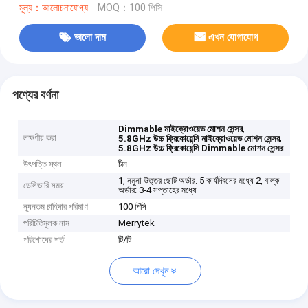
মূল্য：আলোচনাযোগ্য
MOQ：100 পিসি
ভালো দাম
এখন যোগাযোগ
পণ্যের বর্ণনা
,
Dimmable মাইক্রোওয়েভ মোশন সেন্সর
লক্ষণীয় করা
,
5.8GHz উচ্চ ফ্রিকোয়েন্সি মাইক্রোওয়েভ মোশন সেন্সর
5.8GHz উচ্চ ফ্রিকোয়েন্সি Dimmable মোশন সেন্সর
উৎপত্তি স্থল
চীন
1, নমুনা উত্তর ছোট অর্ডার: 5 কার্যদিবসের মধ্যে 2, বাল্ক
ডেলিভারি সময়
অর্ডার: 3-4 সপ্তাহের মধ্যে
ন্যূনতম চাহিদার পরিমাণ
100 পিসি
পরিচিতিমুলক নাম
Merrytek
পরিশোধের শর্ত
টি/টি
আরো দেখুন