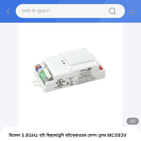
2
/
2
ডিমেবল 5.8GHz হাই ফ্রিকোয়েন্সি মাইক্রোওয়েভ মোশন সেন্সর MC083V