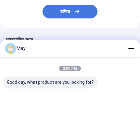
চালিয়ে
প্রস্তাবিত পণ্য
May
2:00 PM
Good day, what product are you looking for?
ডিমেবল মাইক্রোওয়েভ মোশন
সিলিং লাইট লং স্ট্রিপ
মাইক্রোওয়েভ ON
সেন্সর 5.8GHz উচ্চ
মাইক্রোওয়েভ এসি অন/অফ
মোশন সেন্সর, রোটারি স
ফ্রিকোয়েন্সি ডিআইপি সেটিং
মোশন সেন্সর, ট্রাই-প্রুফ
সেটিং, কম স্ট্যান্ডবাই 
MC083V
লাইটের সাথে সামঞ্জস্যপূর্ণ
ভালো দাম
ভালো দাম
ভালো দাম