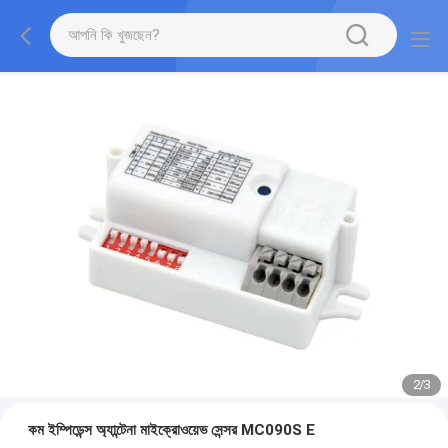
2
/
3
কম ইম্পিডেন্স অ্যান্টেনা মাইক্রোওয়েভ সেন্সর MC090S E