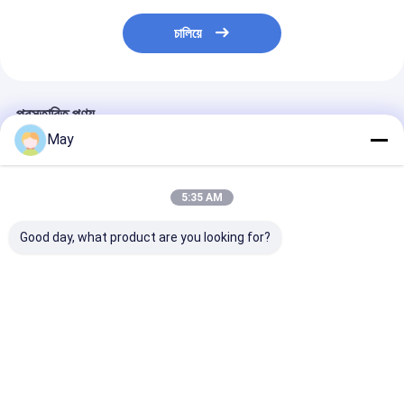
চালিয়ে
প্রস্তাবিত পণ্য
May
5:35 AM
Good day, what product are you looking for?
ডিপ সুইচ ডিজাইন কমপ্যাক্ট অন /
এসি অন/অফ মোশন সেন্সর,
অ্যান্টি-ইন্টারফারেন্স ট্
অফ মোশন সেন্সর সিলিং লাইট
ট্রি-প্রুফ লাইট এবং সিলিং লাইট
লাইট চালু/বন্ধ মোশন স
এবং ট্রি-প্রুফ লাইটের জন্য
উভয়ের জন্য উপলব্ধ
ফ্রন্ট ডিপ সুইচ এবং রি
কনফিগারেশন সমর্থন ক
ভালো দাম
ভালো দাম
ভালো দাম