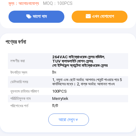
মূল্য：আলোচনাযোগ্য
MOQ：100PCS
ভালো দাম
এখন যোগাযোগ
পণ্যের বর্ণনা
,
264VAC মাইক্রোওয়েভ সেন্সর মডিউল
লক্ষণীয় করা
,
TUV ফ্লাডলাইট মোশন সেন্সর
লো ইম্পিডেন্স অ্যান্টেনা মাইক্রোওয়েভ সেন্সর
উৎপত্তি স্থল
চীন
1, নমুনা এবং ছোট অর্ডার: আপনার পেমেন্ট পাওয়ার পরে 5
ডেলিভারি সময়
কার্যদিবসের মধ্যে। 2, বাল্ক অর্ডার: আমানত পাওয
ন্যূনতম চাহিদার পরিমাণ
100PCS
পরিচিতিমুলক নাম
Merrytek
পরিশোধের শর্ত
টি/টি
আরো দেখুন