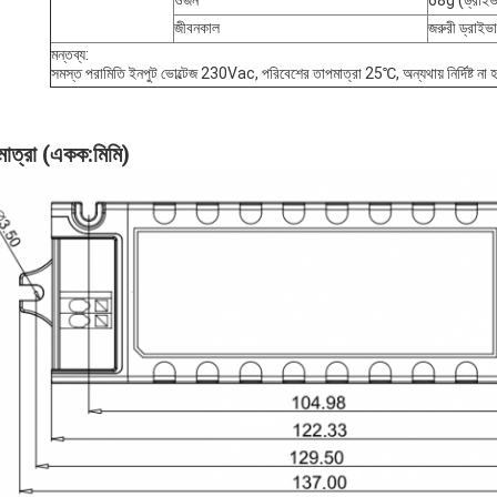
ওজন
68g (ড্রাইভা
জীবনকাল
জরুরী ড্রাইভ
মন্তব্য:
সমস্ত পরামিতি ইনপুট ভোল্টেজ 230Vac, পরিবেশের তাপমাত্রা 25℃, অন্যথায় নির্দিষ্ট না হল
মাত্রা (একক
:
মিমি)