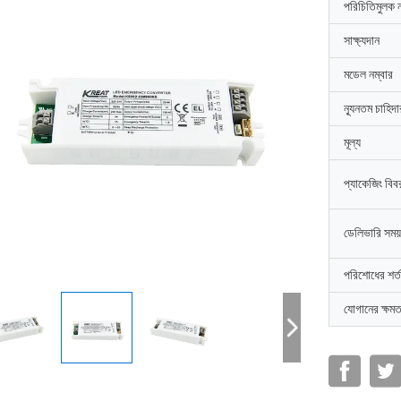
পরিচিতিমুলক 
সাক্ষ্যদান
মডেল নম্বার
ন্যূনতম চাহিদ
মূল্য
প্যাকেজিং বিব
ডেলিভারি সময়
পরিশোধের শর্ত
যোগানের ক্ষমত