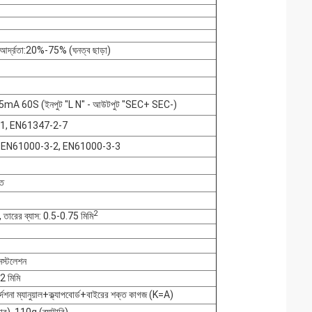
দ্রতা:20%-75% (ঘনত্ব ছাড়া)
mA 60S (ইনপুট "L N" - আউটপুট "SEC+ SEC-)
1, EN61347-2-7
 EN61000-3-2, EN61000-3-3
ত
2
াল, তারের ব্যাস: 0.5-0.75 মিমি
ইনস্টলেশন
 মিমি
র্দেশনা ম্যানুয়াল+ক্ল্যাপবোর্ড+বাইরের শক্ত কাগজ (K=A)