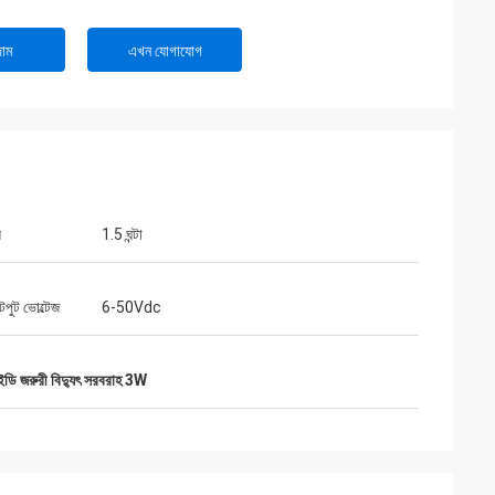
াম
এখন যোগাযোগ
়
1.5 ঘন্টা
ুট ভোল্টেজ
6-50Vdc
ডি জরুরী বিদ্যুৎ সরবরাহ 3W