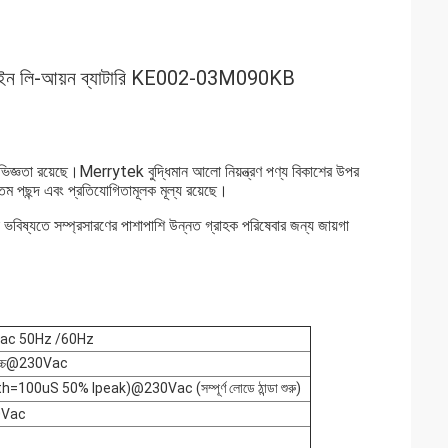
ং বিল্ট-ইন লি-আয়ন ব্যাটারি KE002-03M090KB
জ্ঞতা রয়েছে।Merrytek বুদ্ধিমান আলো নিয়ন্ত্রণ পণ্য বিকাশের উপর
তম পছন্দ এবং প্রতিযোগিতামূলক মূল্য রয়েছে।
বিষ্যতে সম্প্রসারণের পাশাপাশি উন্নত গ্রাহক পরিষেবার জন্য জায়গা
ac 50Hz /60Hz
োচ্চ@230Vac
=100uS 50% Ipeak)@230Vac (সম্পূর্ণ লোডে ঠান্ডা শুরু)
0Vac