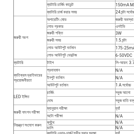
ব্যাটারি চার্জিং কারেন্ট
150mA M
ব্যাটারি চার্জ করার সময়
24 ঘন্টা সর্বোচ্
অপারেটিং মোড
জরুরী অবস্থা
লোড প্রকার
এলইডি
জরুরী শক্তি
3W
জরুরী অংশ
জরুরী সময়
1.5 ঘন্টা
লোড আউটপুট বর্তমান
175-25m
লোড আউটপুট ভোল্টেজ
6-50VDC
ব্যাটারি
টাইপ
লি-আয়ন: 
প্রবাহমান
N/A
ব্যতিক্রম ড্রাইভারের
ইনপুট বর্তমান
N/A
প্রয়োজনীয়তা
আউটপুট বর্তমান
1 A সর্বোচ্চ
চার্জিং
সবুজ আলো
LED ইঙ্গিত
দোষ
সবুজ বাতি বন্
ম্যানুয়াল পরীক্ষা
হ্যাঁ
জরুরী ফাংশন পরীক্ষা
অটো পরীক্ষা
N/A
ব্লুটুথ
N/A
নিয়ন্ত্রণ সংযোগ করুন
ডালি
N/A
ব্যাটারি ওভার-চার্জ/গভীর স্রাব সুরক্ষা
হ্যাঁ