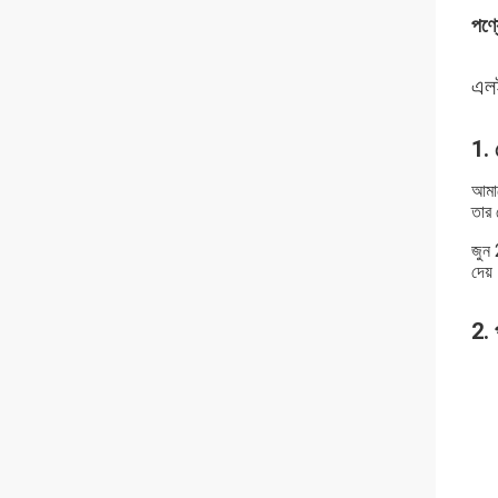
পণ্য
এলই
1.
আমাদ
তার 
জুন 
দেয়
2. 