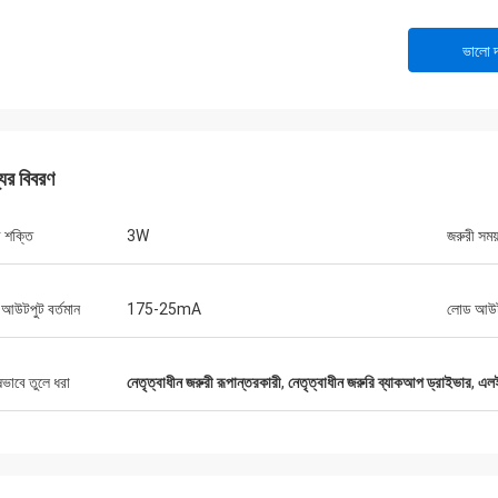
ভালো দ
যের বিবরণ
ী শক্তি
3W
জরুরী সময
আউটপুট বর্তমান
175-25mA
লোড আউটপ
ষভাবে তুলে ধরা
নেতৃত্বাধীন জরুরী রূপান্তরকারী
,
নেতৃত্বাধীন জরুরি ব্যাকআপ ড্রাইভার
,
এলই