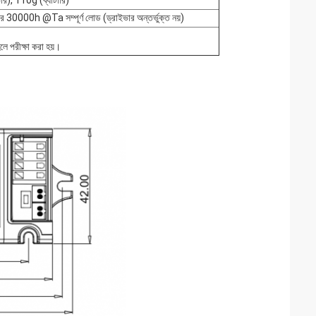
র), 110g (ব্যাটারি)
ার 30000h @Ta সম্পূর্ণ লোড (ড্রাইভার অন্তর্ভুক্ত নয়)
ে পরীক্ষা করা হয়।