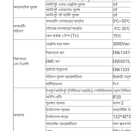
আউটপুট ওভার-ভোল্টেজ সুরক্ষা
হ্যাঁ
অস্বাভাবিক সুরক্ষা
আউটপুট ওভারলোড সুরক্ষা
হ্যাঁ
আউটপুট শর্ট সার্কিট সুরক্ষা
হ্যাঁ
অপারেটিং তাপমাত্রা/আর্দ্রতা
0℃~50℃ আর্
অপারেটিং
স্টোরেজ তাপমাত্রা/আর্দ্রতা
-5℃-35℃
পরিবেশ
কেস সর্বোচ্চ।টেম্প (Tc)
75℃
ভোল্টেজ সহ্য করুন
3000Vac 5
নিরাপত্তা মান
EN61347-
নিরাপত্তা
EMC মান
EN55015,
এবং ইএমসি
ব্যাটারি স্ট্যান্ডার্ড
EN61233
পরিবেশ সুরক্ষা প্রয়োজনীয়তা
RoHS অনুগ
সার্টিফিকেশন
সি.ই
ইনপুট/আউটপুট (টার্মিনাল/ওয়্যারিং) স্পেসিফিকেশন
প্রেস টার্মিন
আইপি রেটিং
IP20
সুরক্ষার প্রকার
ক্লাস 2
ইনস্টলেশন প্রকার
অন্তর্নির্মিত 
অন্যান্য
ইনস্টলেশন মাত্রা
122*42*22
প্যাকেজিং প্রয়োজনীয়তা
সাদা বাক্স+নি