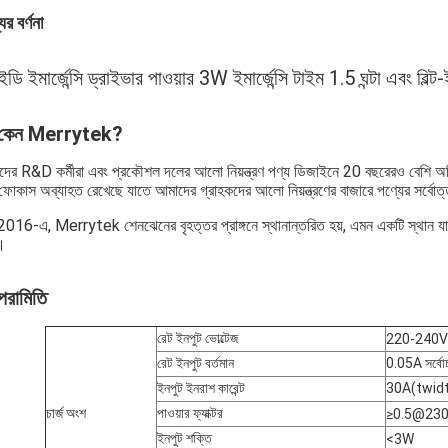
ের বর্ণনা
ডি ইমার্জেন্সি ড্রাইভার পাওয়ার 3W ইমার্জেন্সি টাইম 1.5 ঘন্টা এব
 কেন Merrytek?
ের R&D কর্মীরা এবং প্রকৌশল দলের আলো নিয়ন্ত্রণ পণ্য ডিজাইনে 20 বছরেরও বেশি অভি
ফোকাস অব্যাহত রেখেছে যাতে আমাদের গ্রাহকদের আলো নিয়ন্ত্রণের বাজারে পণ্যের সর্বোত্
2016-এ, Merrytek শেনঝেনের বৃহত্তর প্রাঙ্গনে স্থানান্তরিত হয়, এমন একটি স্থান যা ভ
।
পরামিতি
রেট ইনপুট ভোল্টেজ
220-240V
রেট ইনপুট বর্তমান
0.05A সর্ব
ইনপুট ইনরাশ কারেন্ট
30A(twidth
চার্জ অংশ
পাওয়ার ফ্যাক্টর
≥0.5@23
ইনপুট শক্তি
<3W