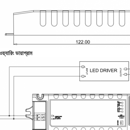
য়্যারিং ডায়াগ্রাম