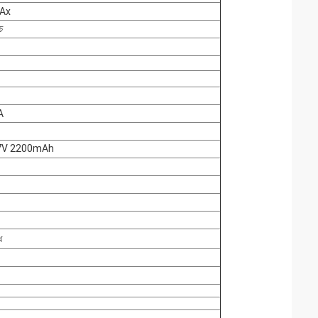
Ax
চ
A
3.7V 2200mAh
ধ