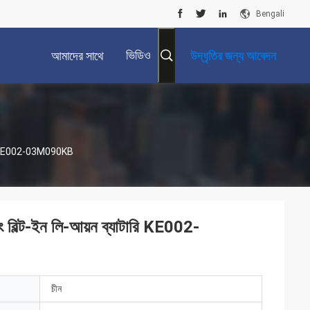
Bengali
ভিডিও
আমাদের সাথে
উদ্ধৃতির জন্য আবেদন
যোগাযোগ করুন
যাটারি KE002-03M090KB
ং বিল্ট-ইন লি-আয়ন ব্যাটারি KE002-
চীন