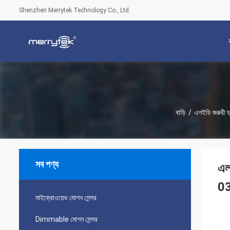
Shenzhen Merrytek Technology Co., Ltd.
বাড়ি
/
এলইডি জরুরী ড
সব পণ্য
এল
0
মাইক্রোওয়েভ মোশন সেন্সর
Dimmable মোশন সেন্সর