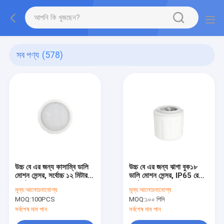
সব পণ্য
(578)
উচ্চ বে এর জন্য কাসাম্বি ডালি
উচ্চ বে এর জন্য ঝাগা বুক১৮
মোশন সেন্সর, সর্বোচ্চ ১২ মিটার
ডালি মোশন সেন্সর, IP65 রেটিং,
মাউন্টিং উচ্চতা, গুদাম ব্যবহারের
সর্বোচ্চ ১২ মিটার ইনস্টলেশন
মূল্য:
আলোচনাযোগ্য
মূল্য:
আলোচনাযোগ্য
জন্য উপযুক্ত
উচ্চতা
MOQ:
100PCS
MOQ:
১০০ পিসি
সর্বশেষ দাম পান
সর্বশেষ দাম পান