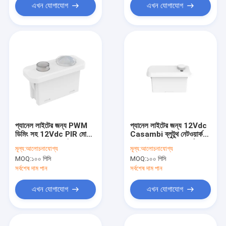
এখন যোগাযোগ
এখন যোগাযোগ
প্যানেল লাইটের জন্য PWM
প্যানেল লাইটের জন্য 12Vdc
ডিমিং সহ 12Vdc PIR মোশন
Casambi ব্লুটুথ নেটওয়ার্ক
সেন্সর, ডেলাইট অগ্রাধিকার
উপস্থিতি সেন্সর, 4m সর্বোচ্চ
মূল্য:
আলোচনাযোগ্য
মূল্য:
আলোচনাযোগ্য
ফাংশন
ইনস্টলেশন
MOQ:
১০০ পিসি
MOQ:
১০০ পিসি
সর্বশেষ দাম পান
সর্বশেষ দাম পান
এখন যোগাযোগ
এখন যোগাযোগ