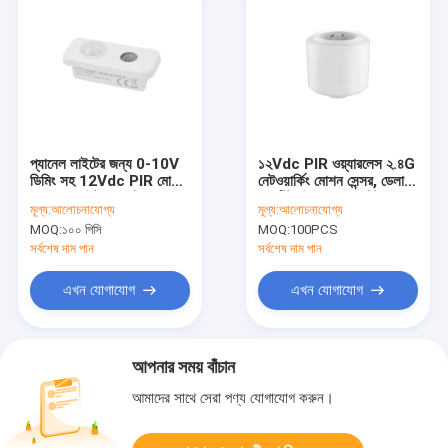
প্যানেল লাইটের জন্য 0-10V
১২Vdc PIR ওয়্যারলেস ২.৪G
ডিমিং সহ 12Vdc PIR মোশন
নেটওয়ার্কিং মোশন সেন্সর, ডেলাইট
সেন্সর, ডেলাইট অগ্রাধিকার
হার্ভেস্টিং উপলব্ধ, ১২ মিটার
মূল্য:
আলোচনাযোগ্য
মূল্য:
আলোচনাযোগ্য
ফাংশন
সর্বোচ্চ স্থাপন
MOQ:
১০০ পিসি
MOQ:
100PCS
সর্বশেষ দাম পান
সর্বশেষ দাম পান
এখন যোগাযোগ
এখন যোগাযোগ
আপনার সময় বাঁচান
আমাদের সাথে সেরা পণ্য যোগাযোগ করুন।