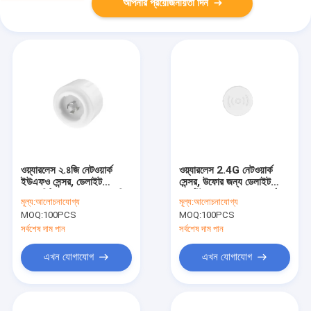
আপনার প্রয়োজনীয়তা দিন
ওয়্যারলেস ২.৪জি নেটওয়ার্ক
ওয়্যারলেস 2.4G নেটওয়ার্ক
ইউএফও সেন্সর, ডেলাইট
সেন্সর, উফোর জন্য ডেলাইট
প্রায়োরিটি ফাংশন সহ, ০-১০ভি
হার্ভেস্টিং ফাংশন, 12m সর্বোচ্চ
মূল্য:
আলোচনাযোগ্য
মূল্য:
আলোচনাযোগ্য
ডিমিং আউটপুট
মাউন্ট উচ্চতা
MOQ:
100PCS
MOQ:
100PCS
সর্বশেষ দাম পান
সর্বশেষ দাম পান
এখন যোগাযোগ
এখন যোগাযোগ