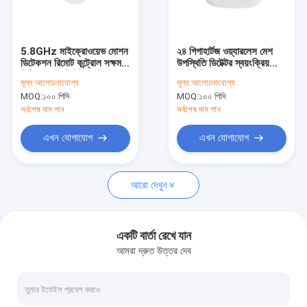
আমাদের সম্বন্ধে
কারখানা পরিদর্শন
5.8GHz মাইক্রোওয়েভ মোশন
২৪ গিগাহার্টজ ওয়্যারলেস মেশ
ডিটেকশন রিমোট কন্ট্রোল সক্ষম
উপস্থিতি ডিটেক্টর স্বয়ংক্রিয়
গুণমান নিয়ন্ত্রণ
সিলিং মোশন ডিটেক্টর করিডোর
উপস্থিতি এবং আলোর জন্য
মূল্য:
আলোচনাযোগ্য
মূল্য:
আলোচনাযোগ্য
জন্য ডিজাইন করা
উজ্জ্বলতা নির্ভর নিয়ন্ত্রণ
MOQ:
১০০ পিসি
MOQ:
১০০ পিসি
আমাদের সাথে যোগাযোগ
সর্বশেষ দাম পান
সর্বশেষ দাম পান
খবর
এখন যোগাযোগ
এখন যোগাযোগ
মামলা
আরো দেখুন
একটি উদ্ধৃতি অনুরোধ করুন
Video
একটি বার্তা রেখে যান
আমরা দ্রুত উত্তর দেব
মাইক্রোওয়েভ মোশন সেন্সর