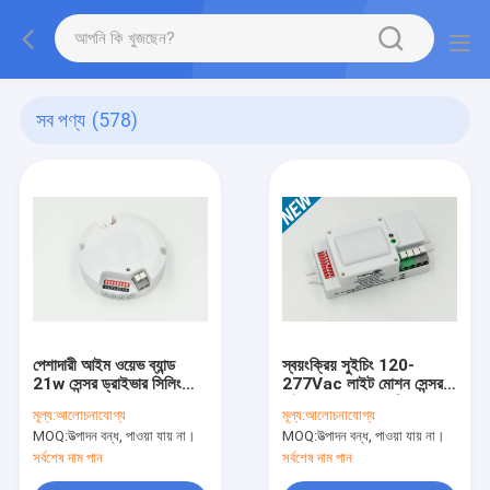
সব পণ্য
(578)
পেশাদারী আইম ওয়েভ ব্যান্ড
স্বয়ংক্রিয় সুইচিং 120-
21w সেন্সর ড্রাইভার সিলিং
277Vac লাইট মোশন সেন্সর
ল্যাম্প 34 - 60V জন্য
মাইক্রোওয়েভ অনুমোদিত
মূল্য:
আলোচনাযোগ্য
মূল্য:
আলোচনাযোগ্য
এফসিসি
MOQ:
উত্পাদন বন্ধ, পাওয়া যায় না।
MOQ:
উত্পাদন বন্ধ, পাওয়া যায় না।
সর্বশেষ দাম পান
সর্বশেষ দাম পান