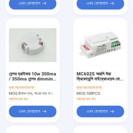
এখন যোগাযোগ
এখন যোগাযোগ
সেন্সর ড্রাইভার 10w 300ma
MC602S আরসি উচ্চ
/ 350ma সেন্সর dimming
ফ্রিকোয়েন্সি মাইক্রোওয়েভ মোশন
ফাংশন সঙ্গে ইন্টিগ্রেটেড
সেন্সর লাইট জন্য Dimmable
মূল্য:
আলোচনাযোগ্য
মূল্য:
আলোচনাযোগ্য
গতি সেন্সর
MOQ:
উত্পাদন বন্ধ, পাওয়া যায় না।
MOQ:
100PCS
সর্বশেষ দাম পান
সর্বশেষ দাম পান
এখন যোগাযোগ
এখন যোগাযোগ