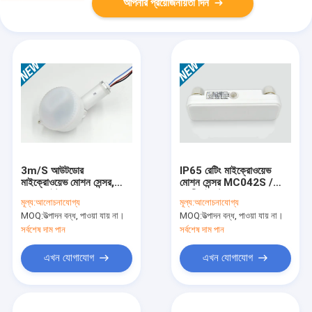
আপনার প্রয়োজনীয়তা দিন
3m/S আউটডোর
IP65 রেটিং মাইক্রোওয়েভ
মাইক্রোওয়েভ মোশন সেন্সর,
মোশন সেন্সর MC042S /
ফ্লাড লাইট মোশন সেন্সর
স্বাধীন ইনস্টলেশন / অন-অফ
মূল্য:
আলোচনাযোগ্য
মূল্য:
আলোচনাযোগ্য
220V-240V
কন্ট্রোল 200w
MOQ:
উত্পাদন বন্ধ, পাওয়া যায় না।
MOQ:
উত্পাদন বন্ধ, পাওয়া যায় না।
সর্বশেষ দাম পান
সর্বশেষ দাম পান
এখন যোগাযোগ
এখন যোগাযোগ