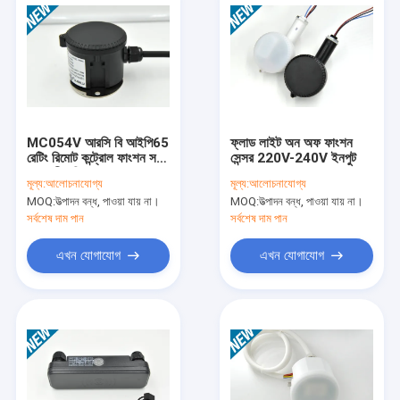
MC054V আরসি বি আইপি65
ফ্লাড লাইট অন অফ ফাংশন
রেটিং রিমোট কন্ট্রোল ফাংশন সঙ্গে
সেন্সর 220V-240V ইনপুট
জলরোধী গতি সেন্সর
মূল্য:
আলোচনাযোগ্য
মূল্য:
আলোচনাযোগ্য
MOQ:
উত্পাদন বন্ধ, পাওয়া যায় না।
MOQ:
উত্পাদন বন্ধ, পাওয়া যায় না।
সর্বশেষ দাম পান
সর্বশেষ দাম পান
এখন যোগাযোগ
এখন যোগাযোগ
বাড়ি
পণ্য
ভিআর শো