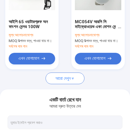
আমাদের সম্বন্ধে
কারখানা পরিদর্শন
আইপি 65 ওয়াটারপ্রুফ অন
MC054V আরসি সি
ফাংশন সেন্সর 100W
মাইক্রোওয়েভ একা মোশন সেন্সর
গুণমান নিয়ন্ত্রণ
আইপি65 120-277Vac
মূল্য:
আলোচনাযোগ্য
মূল্য:
আলোচনাযোগ্য
ইনপুট অনুমোদিত উল
MOQ:
উত্পাদন বন্ধ, পাওয়া যায় না।
MOQ:
উত্পাদন বন্ধ, পাওয়া যায় না।
আমাদের সাথে যোগাযোগ
সর্বশেষ দাম পান
সর্বশেষ দাম পান
খবর
এখন যোগাযোগ
এখন যোগাযোগ
মামলা
আরো দেখুন
একটি উদ্ধৃতি অনুরোধ করুন
Video
একটি বার্তা রেখে যান
আমরা দ্রুত উত্তর দেব
মাইক্রোওয়েভ মোশন সেন্সর