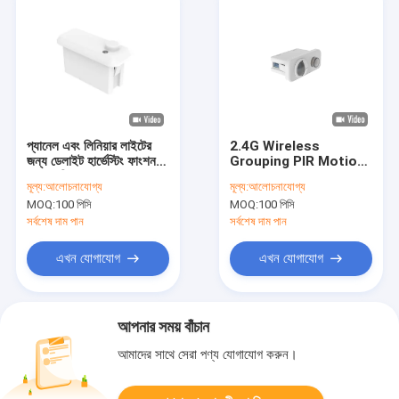
প্যানেল এবং লিনিয়ার লাইটের
2.4G Wireless
জন্য ডেলাইট হার্ভেস্টিং ফাংশন
Grouping PIR Motion
সহ ২.৪জি আরএফ ওয়্যারলেস
Sensor, 0-10V
মূল্য:
আলোচনাযোগ্য
মূল্য:
আলোচনাযোগ্য
নেটওয়ার্ক মাইক্রোওয়েভ সেন্সর
Dimming, Zhaga
MOQ:
100 পিসি
MOQ:
100 পিসি
book20 Installation
সর্বশেষ দাম পান
সর্বশেষ দাম পান
এখন যোগাযোগ
এখন যোগাযোগ
আপনার সময় বাঁচান
আমাদের সাথে সেরা পণ্য যোগাযোগ করুন।