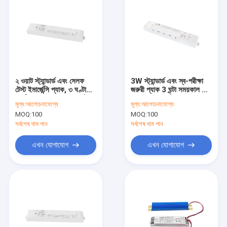
২ ওয়াট স্ট্যান্ডার্ড এবং সেলফ
3W স্ট্যান্ডার্ড এবং স্ব-পরীক্ষা
টেস্ট ইমার্জেন্সি প্যাক, ৩ ঘণ্টা
জরুরী প্যাক 3 ঘন্টা সময়কাল এবং
স্থায়ীত্ব এবং ৫ বছর ওয়ারেন্টি
5 বছরের ওয়ারেন্টি সঙ্গে
মূল্য:
আলোচনাযোগ্য
মূল্য:
আলোচনাযোগ্য
সহ
MOQ:
100
MOQ:
100
সর্বশেষ দাম পান
সর্বশেষ দাম পান
এখন যোগাযোগ
এখন যোগাযোগ
বাড়ি
পণ্য
ভিআর শো