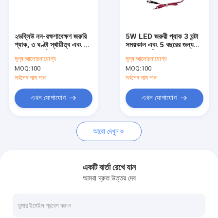
আমাদের সম্বন্ধে
কারখানা পরিদর্শন
২ডব্লিউ নন-রক্ষণাবেক্ষণ জরুরি
5W LED জরুরী প্যাক 3 ঘন্টা
প্যাক, ৩ ঘণ্টা স্থায়ীত্ব এবং ৫
সময়কাল এবং 5 বছরের জন্য
গুণমান নিয়ন্ত্রণ
বছরের ওয়ারেন্টি সহ
ম্যানুয়াল পরীক্ষা বোতামের সাথে
মূল্য:
আলোচনাযোগ্য
মূল্য:
আলোচনাযোগ্য
গ্যারান্টি
MOQ:
100
MOQ:
100
আমাদের সাথে যোগাযোগ
সর্বশেষ দাম পান
সর্বশেষ দাম পান
খবর
এখন যোগাযোগ
এখন যোগাযোগ
মামলা
আরো দেখুন
একটি উদ্ধৃতি অনুরোধ করুন
Video
একটি বার্তা রেখে যান
আমরা দ্রুত উত্তর দেব
মাইক্রোওয়েভ মোশন সেন্সর