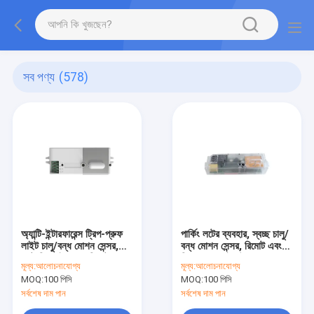
সব পণ্য
(578)
অ্যান্টি-ইন্টারফারেন্স ট্রিপ-প্রুফ
পার্কিং লটের ব্যবহার, স্বচ্ছ চালু/
লাইট চালু/বন্ধ মোশন সেন্সর,
বন্ধ মোশন সেন্সর, রিমোট এবং
ফ্রন্ট ডিপ সুইচ এবং রিমোট
নিচের DIP সুইচ উপলব্ধ
মূল্য:
আলোচনাযোগ্য
মূল্য:
আলোচনাযোগ্য
কনফিগারেশন সমর্থন করে
MOQ:
100 পিসি
MOQ:
100 পিসি
সর্বশেষ দাম পান
সর্বশেষ দাম পান