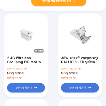
আপনার প্রয়োজনীয়তা দিন
2.4G Wireless
36W এনএফসি প্রোগ্রামযোগ্য
Grouping PIR Motion
DALI DT8 LED ড্রাইভার
Sensor, PWM
ধ্রুবক বর্তমান 500ma থেকে
মূল্য:
আলোচনাযোগ্য
মূল্য:
আলোচনাযোগ্য
Dimming, Zhaga
1100ma আউটপুট
MOQ:
100 পিসি
MOQ:
100 পিসি
book20 Interface
সর্বশেষ দাম পান
সর্বশেষ দাম পান
এখন যোগাযোগ
এখন যোগাযোগ