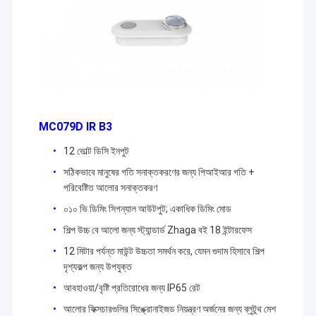
MC079D IR B3
12 ভোল্ট ডিসি ইনপুট
সঠিকভাবে মানুষের গতি সনাক্তকরণের জন্য পিআইআর গতি +
পরিবেষ্টিত আলোর সনাক্তকরণ
০১০ ভি ডিমিং সিগন্যাল আউটপুট; একাধিক ডিমিং মোড
শিল্প উচ্চ বে আলো জন্য স্ট্যান্ডার্ড Zhaga বই 18 ইন্টারফেস
বাড়ি
12 মিটার পর্যন্ত মাউন্ট উচ্চতা সমর্থন করে, যেমন গুদাম হিসাবে শিল্প
বুদ্ধিমান আলো নিয়ন্ত্রণের উপর ফোকাস করুন এবং ক্রমাগত
দৃশ্যকল্প জন্য উপযুক্ত
পণ্য
উদ্ভাবন করুন
- ঠিক আছে!
আবহাওয়া/বৃষ্টি প্রতিরোধের জন্য IP65 রেট
ভিআর শো
আলোর ফিক্সচারগুলির সিঙ্ক্রোনাইজড নিয়ন্ত্রণ অর্জনের জন্য ব্লুটুথ মেশ
মেরিটেক সম্পর্কে