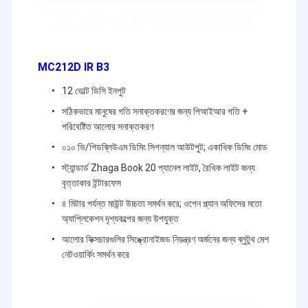
MC212D IR B3
12 ভোল্ট ডিসি ইনপুট
সঠিকভাবে মানুষের গতি সনাক্তকরণের জন্য পিআইআর গতি +
পরিবেষ্টিত আলোর সনাক্তকরণ
০১০ ভি/পিডব্লিউএম ডিমিং সিগন্যাল আউটপুট; একাধিক ডিমিং মোড
স্ট্যান্ডার্ড Zhaga Book 20 প্যানেল লাইট, রৈখিক লাইট জন্য
বৃত্তাকার ইন্টারফেস
৪ মিটার পর্যন্ত মাউন্ট উচ্চতা সমর্থন করে; ওপেন প্ল্যান অফিসের মতো
অ্যাপ্লিকেশন দৃশ্যকল্পের জন্য উপযুক্ত
আলোর ফিক্সচারগুলির সিঙ্ক্রোনাইজড নিয়ন্ত্রণ অর্জনের জন্য ব্লুটুথ মেশ
নেটওয়ার্কিং সমর্থন করে