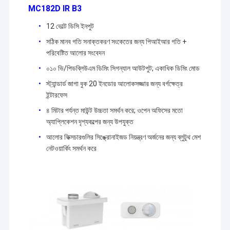
MC182D IR B3
12 ভোল্ট ডিসি ইনপুট
সঠিক মানব গতি সনাক্তকরণ সংকেতের জন্য পিআইআর গতি +
পরিবেষ্টিত আলোর সংবেদন
০১০ ভি/পিডব্লিউএম ডিমিং সিগন্যাল আউটপুট; একাধিক ডিমিং মোড
স্ট্যান্ডার্ড জাগা বুক 20 ইনডোর আলোকসজ্জার জন্য বর্গক্ষেত্র
ইন্টারফেস
৪ মিটার পর্যন্ত মাউন্ট উচ্চতা সমর্থন করে; ওপেন অফিসের মতো
অ্যাপ্লিকেশন দৃশ্যকল্পের জন্য উপযুক্ত
আলোর ফিক্সচারগুলির সিঙ্ক্রোনাইজড নিয়ন্ত্রণ অর্জনের জন্য ব্লুটুথ মেশ
নেটওয়ার্কিং সমর্থন করে