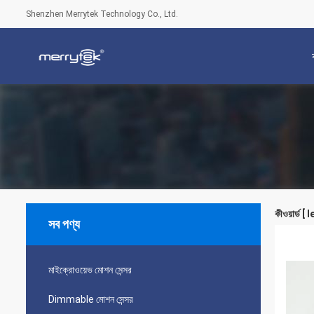
Shenzhen Merrytek Technology Co., Ltd.
কীওয়ার্ড [
সব পণ্য
মাইক্রোওয়েভ মোশন সেন্সর
Dimmable মোশন সেন্সর