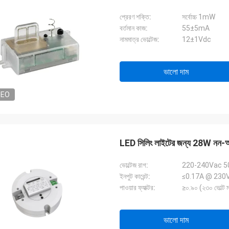
প্রেরণ শক্তি:
সর্বোচ্চ 1mW
বর্তমান কাজ:
55±5mA
নামমাত্র ভোল্টেজ:
12±1Vdc
ভালো দাম
DEO
LED সিলিং লাইটের জন্য 28W নন-আই
ভোল্টেজ রাগ:
220-240Vac 5
ইনপুট কারেন্ট:
≤0.17A @ 230
পাওয়ার ফ্যাক্টর:
≥০.৯০ (২৩০ ভোল্ট ম্
ভালো দাম