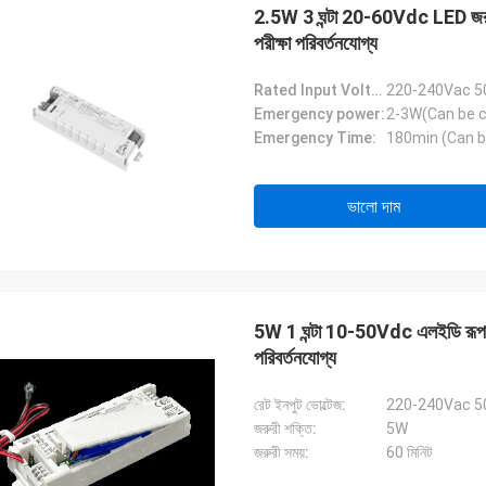
2.5W 3 ঘন্টা 20-60Vdc LED জরুরী পাও
পরীক্ষা পরিবর্তনযোগ্য
Rated Input Voltage:
220-240Vac 5
Emergency power:
2-3W(Can be 
Emergency Time:
180min (Can 
ভালো দাম
5W 1 ঘন্টা 10-50Vdc এলইডি রূপান্তর ক
পরিবর্তনযোগ্য
রেট ইনপুট ভোল্টেজ:
220-240Vac 5
জরুরী শক্তি:
5W
জরুরী সময়:
60 মিনিট