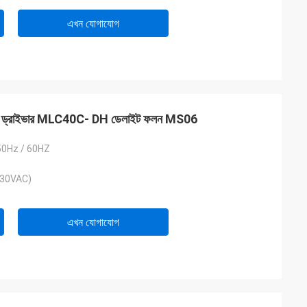
এখন যোগাযোগ
ত্বে ড্রাইভার MLC40C- DH ডেলাইট ফলন MS06
50Hz / 60HZ
230VAC)
এখন যোগাযোগ