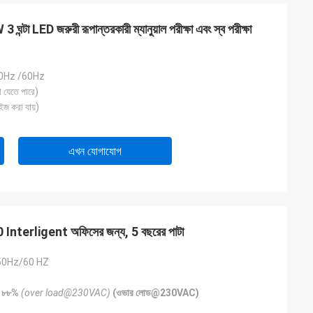
W 3 ঘন্টা LED জরুরী রূপান্তরকারী ম্যানুয়াল পরীক্ষা এবং স্ব পরীক্ষা
0Hz /60Hz
 যেতে পারে)
ইজ করা যায়)
এখন যোগাযোগ
0 Interligent অফিসের জন্য, 5 বছরের পাটা
50Hz/60 HZ
্চ ৮৮%
(over load@230VAC)
(ওভার লোড@230VAC)