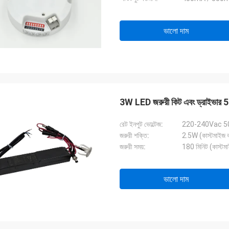
ভালো দাম
3W LED জরুরী কিট এবং ড্রাইভার 5 বছরে
রেট ইনপুট ভোল্টেজ:
220-240Vac 5
জরুরী শক্তি:
2.5W (কাস্টমাইজ ক
জরুরী সময়:
180 মিনিট (কাস্টমা
ভালো দাম