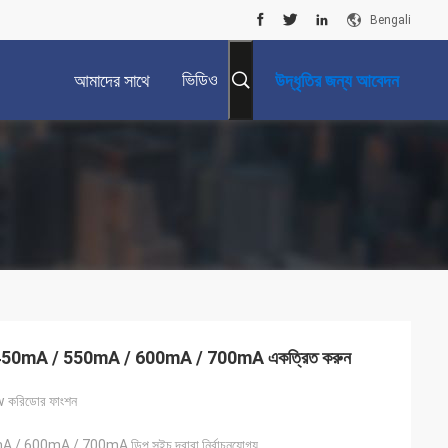
Bengali
ভিডিও
আমাদের সাথে
উদ্ধৃতির জন্য আবেদন
যোগাযোগ করুন
 28w 450mA / 550mA / 600mA / 700mA একত্রিত করুন
6w করিডোর ফাংশন
 600mA / 700mA ডিপ সুইচ দ্বারা নির্বাচনযোগ্য