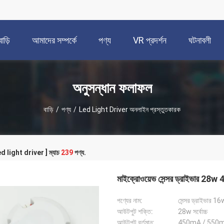
বাড়ি
আমাদের সম্পর্কে
পণ্য
VR প্রদর্শন
ঘটনাবলী
অনুসন্ধান ফলাফল
বাড়ি
/
পণ্য
/
Led Light Driver অনলাইন প্রস্তুতকারক
 led light driver ] ম্যাচ
239
পণ্য.
মাইক্রোওয়েভ সেন্সর ড্রাইভার
পণ্যের নাম:
সেন্সর ড্রাইভার 1
আউটপুট শক্তি:
28w সর্বোচ্চ
আউটপুট বর্তমান:
450mA / 550mA /