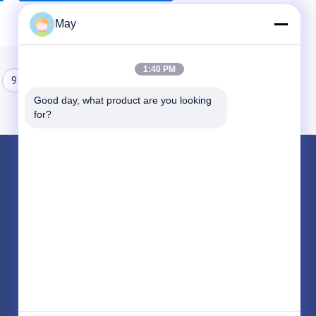
May
1:40 PM
9
10
11
Good day, what product are you looking 
for?
পণ্য
মাইক্রোওয়েভ মোশন সেন্সর
Dimmable মোশন সেন্সর
উপস্থিতি ডিটেক্টর সেন্সর
সব ধরনের