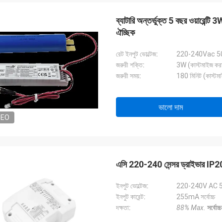
ব্যাটারি অন্তর্ভুক্ত 5 বছর ওয়ারেন্টি 3
ঐচ্ছিক
রেট ইনপুট ভোল্টেজ:
220-240Vac 5
জরুরী শক্তি:
3W (কাস্টমাইজ করা
জরুরী সময়:
180 মিনিট (কাস্টমা
ভালো দাম
DEO
এসি 220-240 সেন্সর ড্রাইভার IP2
ইনপুট ভোল্টেজ:
220-240V AC 
ইনপুট কারেন্ট:
255mA সর্বোচ্চ
দক্ষতা:
88% Max.
সর্বোচ