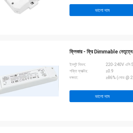
ভালো দাম
ফ্লিকার - ফ্রি Dimmable নেতৃ
ইনপুট বিভব:
220-240V এসি 
শক্তি ফ্যাক্টর:
≥0.9
দক্ষতা:
≥86% (লোড @ 
ভালো দাম