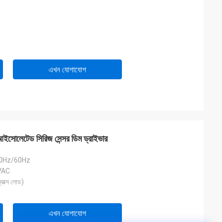
এখন যোগাযোগ
সোলেটেড সিরিজ সেন্সর ডিম ড্রাইভার
0Hz/60Hz
VAC
যাক্স লোড)
এখন যোগাযোগ