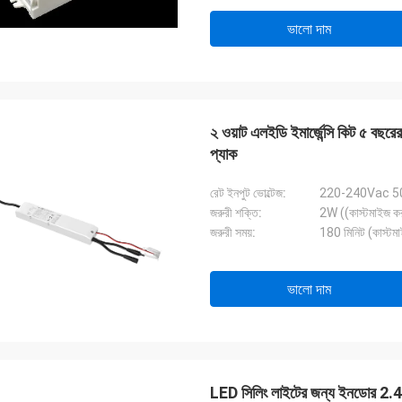
ভালো দাম
২ ওয়াট এলইডি ইমার্জেন্সি কিট ৫ বছরের ওয়
প্যাক
রেট ইনপুট ভোল্টেজ:
220-240Vac 5
জরুরী শক্তি:
2W ((কাস্টমাইজ করা
জরুরী সময়:
180 মিনিট (কাস্টমা
ভালো দাম
LED সিলিং লাইটের জন্য ইনডোর 2.4G