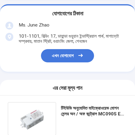
যোগাযোগের ঠিকানা
Ms. June Zhao
101-1101, বিল্ডিং 17, ডায়ান্ডা গুয়ুয়ান ইন্ডাস্ট্রিয়াল পার্ক, মাশান্তৌ
সম্প্রদায়, মাতান স্ট্রিট, গুয়াংমিং জেলা, শেনজেন
এখন যোগাযোগ
এর সেরা মূল্য পান
টিইউভি অনুমোদিত মাইক্রোওয়েভ মোশন
সেন্সর অন / অফ কন্ট্রোল MC090S E
সবচেয়ে কমপ্যাক্ট & এন্ট্রি-লেভেল