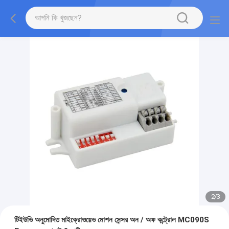
2
/
3
টিইউভি অনুমোদিত মাইক্রোওয়েভ মোশন সেন্সর অন / অফ কন্ট্রোল MC090S