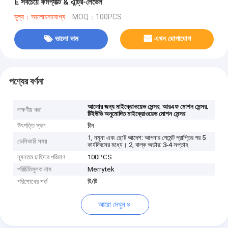
E সবচেয়ে কমপ্যাক্ট & এন্ট্রি-লেভেল
মূল্য：আলোচনাযোগ্য
MOQ：100PCS
ভালো দাম
এখন যোগাযোগ
পণ্যের বর্ণনা
,
,
আলোর জন্য মাইক্রোওয়েভ সেন্সর
আরএফ মোশন সেন্সর
লক্ষণীয় করা
টিইউভি অনুমোদিত মাইক্রোওয়েভ মোশন সেন্সর
উৎপত্তি স্থল
চীন
1, নমুনা এবং ছোট আদেশ: আপনার পেমেন্ট প্রাপ্তির পর 5
ডেলিভারি সময়
কার্যদিবসের মধ্যে। 2, বাল্ক অর্ডার: 3-4 সপ্তাহ
ন্যূনতম চাহিদার পরিমাণ
100PCS
পরিচিতিমুলক নাম
Merrytek
পরিশোধের শর্ত
টি/টি
আরো দেখুন