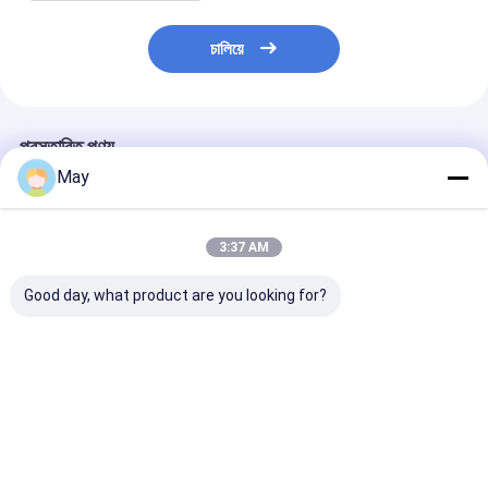
চালিয়ে
প্রস্তাবিত পণ্য
May
3:37 AM
Good day, what product are you looking for?
ডিমেবল মাইক্রোওয়েভ মোশন
ডিমেবল 5.8GHz হাই
সিলিং লাইট লং স্ট্রিপ
সেন্সর 5.8GHz উচ্চ
ফ্রিকোয়েন্সি মাইক্রোওয়েভ
মাইক্রোওয়েভ এসি 
ফ্রিকোয়েন্সি ডিআইপি সেটিং
মোশন সেন্সর MC083V
মোশন সেন্সর, ট্রাই-প্
MC083V
লাইটের সাথে সামঞ্জস্যপূ
ভালো দাম
ভালো দাম
ভালো দাম