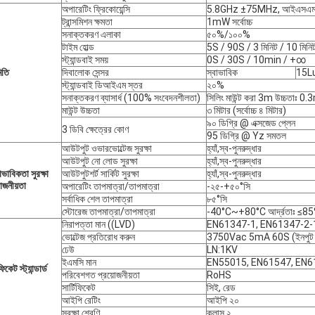
অপারেটিং ফ্রিকোয়েন্সি
5.8GHz ±75MHz, আইএসএ
ট্রান্সমিশন ক্ষমতা
1mW সর্বোচ্চ
সনাক্তকরণ এলাকা
৫০%/১০০%
টাইম হোল্ড
5S / 90S / 3 মিনিট / 10 মিনি
স্ট্যান্ডবাই সময়
0S / 30S / 10min / +∞
িতি
দিবালোক সেন্সর
স্বাভাবিক
15Lu
স্ট্যান্ডবাই ডিআইএম স্তর
২০%
সনাক্তকরণ ব্যাসার্ধ (100% সংবেদনশীলতা)
সিলিং মাউন্ট করা 3m উচ্চতা
মাউন্ট উচ্চতা
৩ মিটার (সর্বোচ্চ ৪ মিটার)
৯০ ডিগ্রি @ এক্সজেড প্লেন
3 ডিবি ক্ষেত্রের কোণ
95 ডিগ্রি @ Yz সমতল
আউটপুট ওভারভোল্টেজ সুরক্ষা
হ্যাঁ,
স্ব-পুনরুদ্ধার
আউটপুট নো লোড সুরক্ষা
হ্যাঁ,
স্ব-পুনরুদ্ধার
ভাবিকতা সুরক্ষা
আউটপুট
শর্ট সার্কিট
সুরক্ষা
হ্যাঁ,
স্ব-পুনরুদ্ধার
়োজনীয়তা
অপারেটিং তাপমাত্রা/তাপমাত্রা
-২৫-+৫০°সি
সর্বাধিক শেল তাপমাত্রা
৮৫°সি
স্টোরেজ তাপমাত্রা/তাপমাত্রা
-40°C~+80°C আর্দ্রতাঃ ≤85%
নিরাপত্তা মান ((LVD)
EN61347-1, EN61347-2-
ভোল্টেজ প্রতিরোধ করুন
3750Vac 5mA 60S (ইনপুট
ঢেউ
LN:1KV
ইএমসি মান
EN55015, EN61547, EN6
ফিকেট স্ট্যান্ডার্ড
পরিবেশগত প্রয়োজনীয়তা
RoHS
সার্টিফিকেট
সিই, রেড
আইপি রেটিং
আইপি ২০
সুরক্ষা শ্রেণি
ক্লাস ২