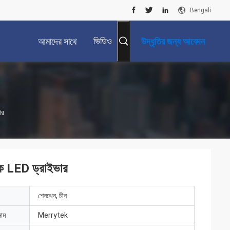
Bengali
ভিডিও
আমাদের সাথে
উদ্ধৃতির জন্য আবেদন
যোগাযোগ করুন
ার
িক LED ড্রাইভার
শেনঝেন, চীন
নাম
Merrytek