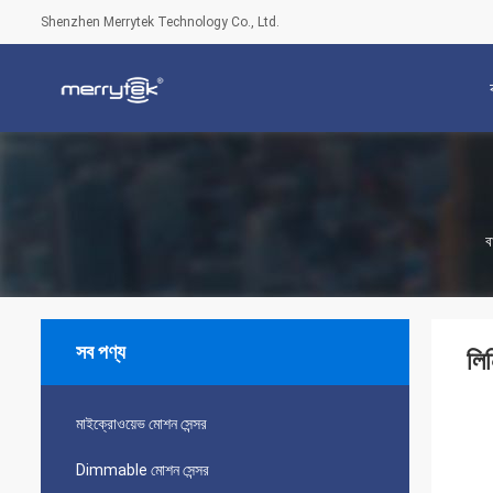
Shenzhen Merrytek Technology Co., Ltd.
ব
সব পণ্য
লি
মাইক্রোওয়েভ মোশন সেন্সর
Dimmable মোশন সেন্সর