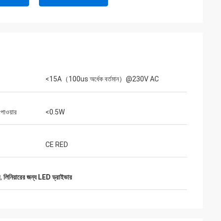
<15A（100us অর্ধেক বর্তমান）@230V AC
ই পাওয়ার
<0.5W
CE RED
র
,
লিনিয়ারের জন্য LED ড্রাইভার