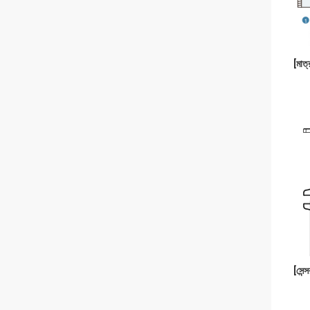
[
মাত্
[সেন