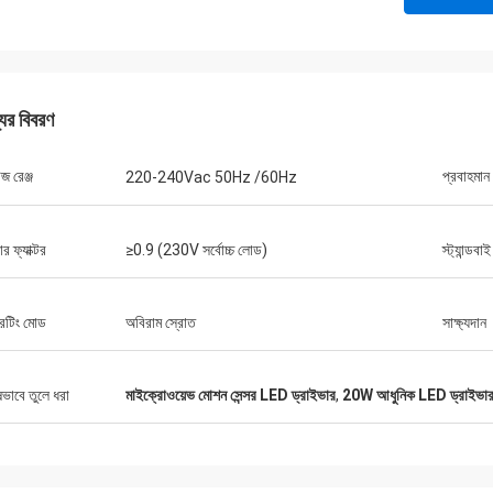
যের বিবরণ
েজ রেঞ্জ
প্রবাহমান
220-240Vac 50Hz /60Hz
ার ফ্যাক্টর
≥0.9 (230V সর্বোচ্চ লোড)
স্ট্যান্ডবা
েটিং মোড
অবিরাম স্রোত
সাক্ষ্যদান
ষভাবে তুলে ধরা
মাইক্রোওয়েভ মোশন সেন্সর LED ড্রাইভার
,
20W আধুনিক LED ড্রাইভা