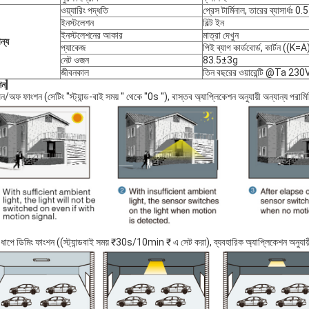
ওয়্যারিং পদ্ধতি
প্রেস টার্মিনাল, তারের ব্যাসার্ধ
ইনস্টলেশন
বিল্ট ইন
ইনস্টলেশনের আকার
মাত্রা দেখুন
ন্য
প্যাকেজ
পিই ব্যাগ কার্ডবোর্ড, কার্টন ((K=A
নেট ওজন
83.5±3g
জীবনকাল
তিন বছরের ওয়ারেন্টি @Ta 230V 
শন]
/অফ ফাংশন (সেটিং ′′স্ট্যান্ড-বাই সময় ′′ থেকে ′′0s ′′), বাস্তব অ্যাপ্লিকেশন অনুযায়ী অন্যান্য পরাম
 ধাপে ডিমিং ফাংশন ((স্ট্যান্ডবাই সময় ₹30s/10min ₹ এ সেট করা), ব্যবহারিক অ্যাপ্লিকেশন অনুযায়