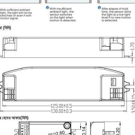
রা (মিমি)
্সর হেডের আকার
(মিমি)