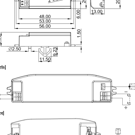
ারিং
]
মো]