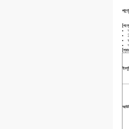
পণ্য
[পণ্যে
3
ব
[
প্যা
ইনপু
আউট