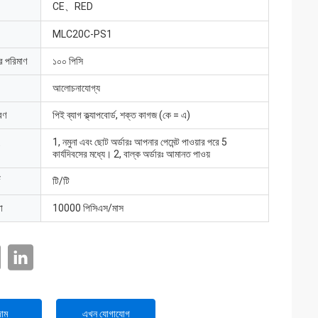
CE、RED
MLC20C-PS1
ার পরিমাণ
১০০ পিসি
আলোচনাযোগ্য
রণ
পিই ব্যাগ ক্ল্যাপবোর্ড, শক্ত কাগজ (কে ​​= এ)
1, নমুনা এবং ছোট অর্ডারঃ আপনার পেমেন্ট পাওয়ার পরে 5
কার্যদিবসের মধ্যে। 2, বাল্ক অর্ডারঃ আমানত পাওয়
টি/টি
া
10000 পিসিএস/মাস
াম
এখন যোগাযোগ