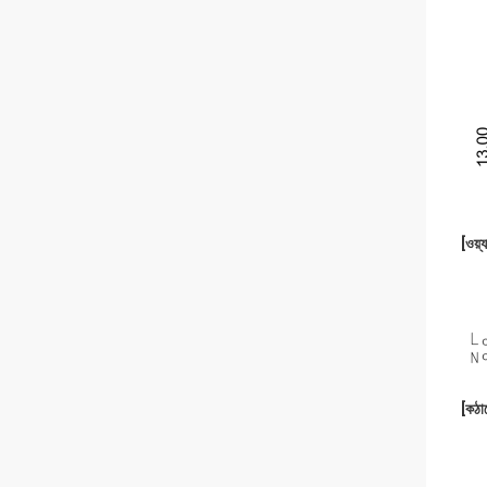
[ওয়্য
[কঠা