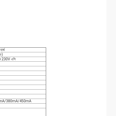
ার্জ
ড)
 @ 230V এসি
50mA/380mA/450mA