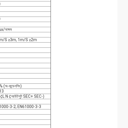
ম
ট
x/অক্ষম
ঃ 0.3m/S ≥3m, 1m/S ≥2m
 (অ-কন্ডেনসিং)
13
 ¢L N ¢আউটপুট SEC+ SEC-)
1000-3-2, EN61000-3-3