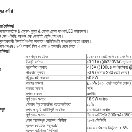
ের বর্ণনা
র বৈশিষ্ট্য
]
আইসোলেটেড & ফ্লেক-মুক্ত & মোশন সেন্সর ফাংশনLED ড্রাইভার।
 স্টেপ-ডিমিং ফাংশন এবং ডেলাইট সেন্সিং ফাংশন।
্যবহারকারী ডিআইপিগুলির মাধ্যমে পরামিতিগুলি সামঞ্জস্য করতে পারেন।
আইএসএম ৫.৮ গিগাহার্জ, সিই ও রেড ও ইআরপি মেনে চলবে।
রামিটার
]
নামমাত্র ভোল্টেজ
২২০-২৪০ ভোল্ট এসি ৫০ হার্জ /৬০ হ
ইনপুট বর্তমান
≤0.11A ((@230VAC পূর্ণ লো
প্রবাহিত প্রবাহ
<15A ((100us অর্ধ বর্তমান)
ট
পাওয়ার ফ্যাক্টর
≥0.9 (সর্বোচ্চ 230 ভোল্ট লোড)
স্ট্যান্ডবাই পাওয়ার
<0.5W
কাজের দক্ষতা
≥ ৮৩% (২৩০ ভোল্ট সর্বোচ্চ লোড)
কাজের মডেল
সিসি
লোডের ধরন
এলইডি
পূর্ণ লোড ক্ষমতা
18.9W সর্বোচ্চ
স্ট্রোব ফ্রিকোয়েন্সির প্রয়োজনীয়তা
≤৫%
পুট
লোড ছাড়াই আউটপুট ভোল্টেজ
৫৭ ভিডিসি সর্বোচ্চ
পূর্ণ লোড ক্ষমতা
সিগল আউটপুটঃ 300mA/3
লোড আউটপুট ভোল্টেজ পরিসীমা
২৮-৪২ভিডিসি
ধ্রুবক ভোল্টেজ নির্ভুলতা/
ধ্রুবক বর্তমানের নির্ভুলতা ± 5%
ধ্রুবক বর্তমানের নির্ভুলতা