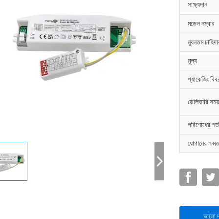
সাক্ষ্যদান
মডেল নম্বার
ন্যূনতম চাহিদ
মূল্য
প্যাকেজিং বিব
ডেলিভারি সময়
পরিশোধের শর্ত
যোগানের ক্ষমত
ভালো দ