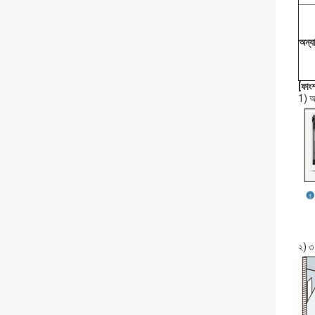
অন্যা
[ফাং
1) অন
২) ৩